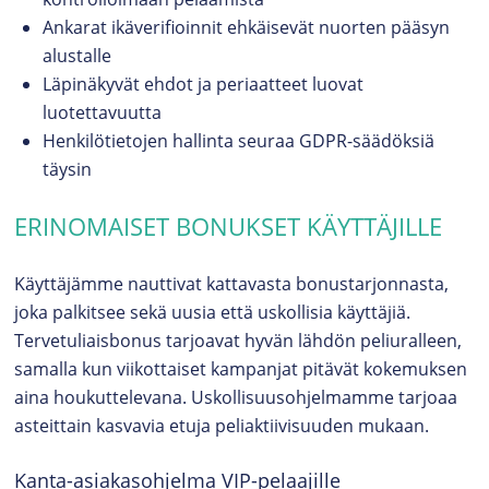
Ankarat ikäverifioinnit ehkäisevät nuorten pääsyn
alustalle
Läpinäkyvät ehdot ja periaatteet luovat
luotettavuutta
Henkilötietojen hallinta seuraa GDPR-säädöksiä
täysin
ERINOMAISET BONUKSET KÄYTTÄJILLE
Käyttäjämme nauttivat kattavasta bonustarjonnasta,
joka palkitsee sekä uusia että uskollisia käyttäjiä.
Tervetuliaisbonus tarjoavat hyvän lähdön peliuralleen,
samalla kun viikottaiset kampanjat pitävät kokemuksen
aina houkuttelevana. Uskollisuusohjelmamme tarjoaa
asteittain kasvavia etuja peliaktiivisuuden mukaan.
Kanta-asiakasohjelma VIP-pelaajille