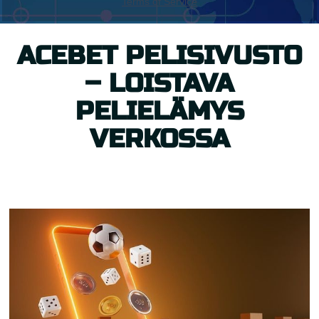
ACEBET PELISIVUSTO
– LOISTAVA
PELIELÄMYS
VERKOSSA