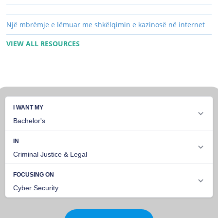
Një mbrëmje e lëmuar me shkëlqimin e kazinosë në internet
VIEW ALL RESOURCES