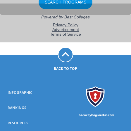
BACK TO TOP
INFOGRAPHIC
RANKINGS
SecurityDegreeHub.com
RESOURCES