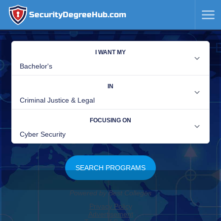
SecurityDegreeHub.com
SKIP
TO
CONTENT