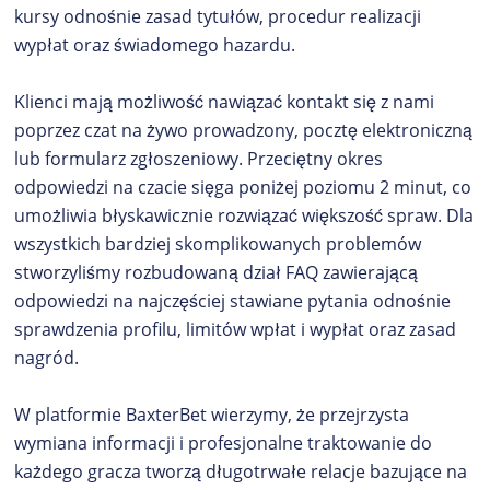
kursy odnośnie zasad tytułów, procedur realizacji
wypłat oraz świadomego hazardu.
Klienci mają możliwość nawiązać kontakt się z nami
poprzez czat na żywo prowadzony, pocztę elektroniczną
lub formularz zgłoszeniowy. Przeciętny okres
odpowiedzi na czacie sięga poniżej poziomu 2 minut, co
umożliwia błyskawicznie rozwiązać większość spraw. Dla
wszystkich bardziej skomplikowanych problemów
stworzyliśmy rozbudowaną dział FAQ zawierającą
odpowiedzi na najczęściej stawiane pytania odnośnie
sprawdzenia profilu, limitów wpłat i wypłat oraz zasad
nagród.
W platformie BaxterBet wierzymy, że przejrzysta
wymiana informacji i profesjonalne traktowanie do
każdego gracza tworzą długotrwałe relacje bazujące na