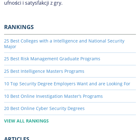
ufności i satysfakcji z gry.
RANKINGS
25 Best Colleges with a Intelligence and National Security
Major
25 Best Risk Management Graduate Programs
25 Best Intelligence Masters Programs
10 Top Security Degree Employers Want and are Looking For
10 Best Online Investigation Master’s Programs
20 Best Online Cyber Security Degrees
VIEW ALL RANKINGS
ARTICLES