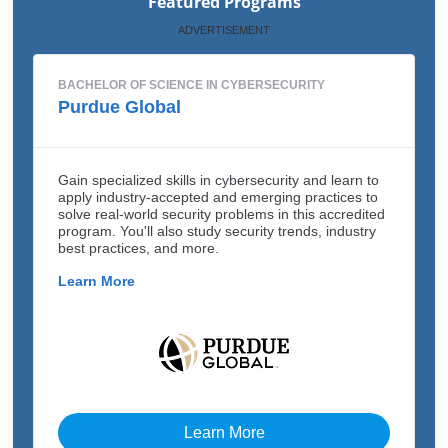
Featured Programs