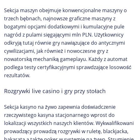
Sekcja maszyn obejmuje konwencjonalne maszyny o
trzech bębnach, najnowsze graficzne maszyny z
bogatymi opcjami dodatkowymi i kumulacyjne pule
nagród z pulami sięgającymi mln PLN. Użytkownicy
odkryją tutaj równie gry nawiązujące do antycznymi
cywilizacjami, jak również i nowoczesne gry z
nowatorską mechaniką gameplayu. Każdy z automat
podlega testy certyfikacyjnymi sprawdzające losowość
rezultatów.
Rozgrywki live casino i gry przy stołach
Sekcja kasyno na żywo zapewnia doświadczenie
rzeczywistego kasyna stacjonarnego wprost do
lokalizacji wszystkich naszych klientów. Wykwalifikowani
prowadzący prowadzą rozgrywki w ruletę, blackjacka,
bakarata a także poker w systemie na żywo. Strumienie