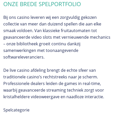
ONZE BREDE SPELPORTFOLIO
Bij ons casino leveren wij een zorgvuldig gekozen
collectie van meer dan duizend spellen die aan elke
smaak voldoen. Van klassieke fruitautomaten tot
geavanceerde video slots met vernieuwende mechanics
– onze bibliotheek groeit continu dankzij
samenwerkingen met toonaangevende
softwareleveranciers.
De live casino afdeling brengt de echte sfeer van
traditionele casino’s rechtstreeks naar je scherm.
Professionele dealers leiden de games in real-time,
waarbij geavanceerde streaming techniek zorgt voor
kristalheldere videoweergave en naadloze interactie.
Spelcategorie