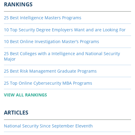
RANKINGS
25 Best Intelligence Masters Programs
10 Top Security Degree Employers Want and are Looking For
10 Best Online Investigation Master’s Programs
25 Best Colleges with a Intelligence and National Security
Major
25 Best Risk Management Graduate Programs
25 Top Online Cybersecurity MBA Programs
VIEW ALL RANKINGS
ARTICLES
National Security Since September Eleventh