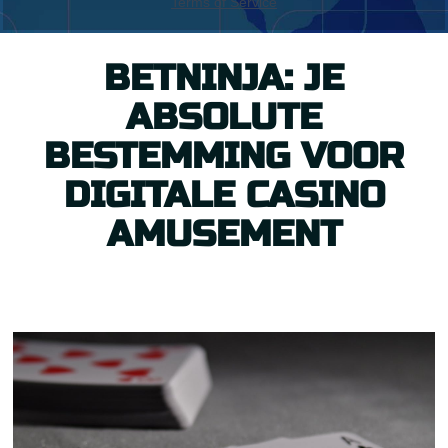
BETNINJA: JE
ABSOLUTE
BESTEMMING VOOR
DIGITALE CASINO
AMUSEMENT