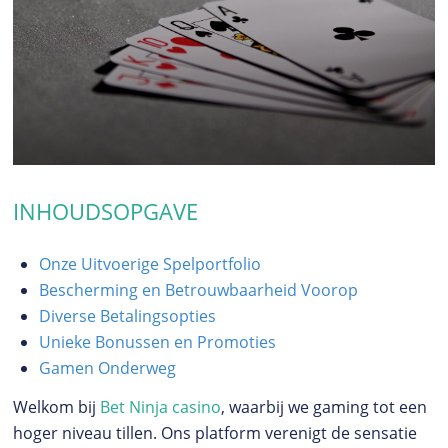
INHOUDSOPGAVE
Onze Uitvoerige Spelportfolio
Bescherming en Betrouwbaarheid Voorop
Diverse Betalingsopties
Unieke Bonussen en Promoties
Gamen Onderweg
Welkom bij
Bet Ninja casino
, waarbij we gaming tot een
hoger niveau tillen. Ons platform verenigt de sensatie