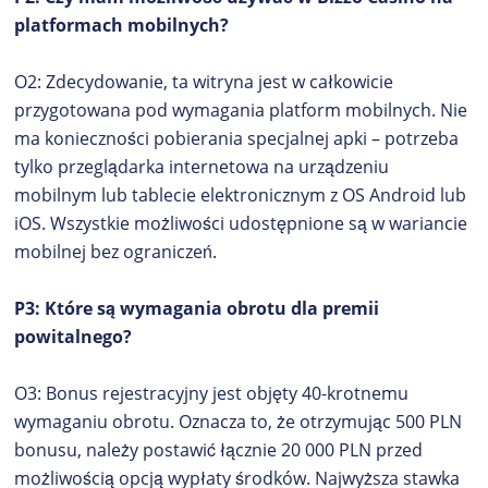
platformach mobilnych?
O2: Zdecydowanie, ta witryna jest w całkowicie
przygotowana pod wymagania platform mobilnych. Nie
ma konieczności pobierania specjalnej apki – potrzeba
tylko przeglądarka internetowa na urządzeniu
mobilnym lub tablecie elektronicznym z OS Android lub
iOS. Wszystkie możliwości udostępnione są w wariancie
mobilnej bez ograniczeń.
P3: Które są wymagania obrotu dla premii
powitalnego?
O3: Bonus rejestracyjny jest objęty 40-krotnemu
wymaganiu obrotu. Oznacza to, że otrzymując 500 PLN
bonusu, należy postawić łącznie 20 000 PLN przed
możliwością opcją wypłaty środków. Najwyższa stawka