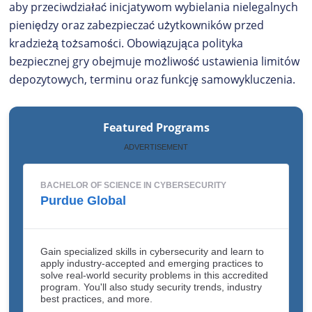
aby przeciwdziałać inicjatywom wybielania nielegalnych
pieniędzy oraz zabezpieczać użytkowników przed
kradzieżą tożsamości. Obowiązująca polityka
bezpiecznej gry obejmuje możliwość ustawienia limitów
depozytowych, terminu oraz funkcję samowykluczenia.
Featured Programs