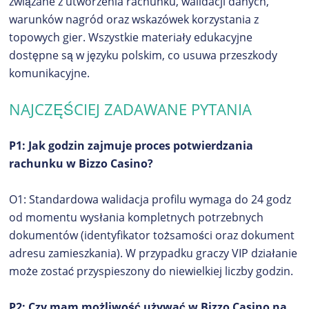
związane z utworzenia rachunku, walidacji danych,
warunków nagród oraz wskazówek korzystania z
topowych gier. Wszystkie materiały edukacyjne
dostępne są w języku polskim, co usuwa przeszkody
komunikacyjne.
NAJCZĘŚCIEJ ZADAWANE PYTANIA
P1: Jak godzin zajmuje proces potwierdzania
rachunku w Bizzo Casino?
O1: Standardowa walidacja profilu wymaga do 24 godz
od momentu wysłania kompletnych potrzebnych
dokumentów (identyfikator tożsamości oraz dokument
adresu zamieszkania). W przypadku graczy VIP działanie
może zostać przyspieszony do niewielkiej liczby godzin.
P2: Czy mam możliwość używać w Bizzo Casino na