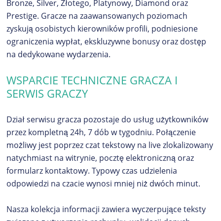
Bronze, Silver, Złotego, Platynowy, Diamond oraz
Prestige. Gracze na zaawansowanych poziomach
zyskują osobistych kierowników profili, podniesione
ograniczenia wypłat, ekskluzywne bonusy oraz dostęp
na dedykowane wydarzenia.
WSPARCIE TECHNICZNE GRACZA I
SERWIS GRACZY
Dział serwisu gracza pozostaje do usług użytkowników
przez kompletną 24h, 7 dób w tygodniu. Połączenie
możliwy jest poprzez czat tekstowy na live zlokalizowany
natychmiast na witrynie, pocztę elektroniczną oraz
formularz kontaktowy. Typowy czas udzielenia
odpowiedzi na czacie wynosi mniej niż dwóch minut.
Nasza kolekcja informacji zawiera wyczerpujące teksty