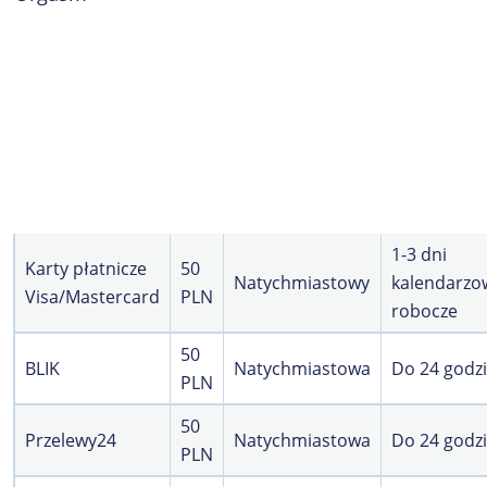
1-3 dni
Karty płatnicze
50
Natychmiastowy
kalendarzo
Visa/Mastercard
PLN
robocze
50
BLIK
Natychmiastowa
Do 24 godz
PLN
50
Przelewy24
Natychmiastowa
Do 24 godz
PLN