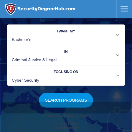
SecurityDegreeHub.com
SKIP
TO
CONTENT