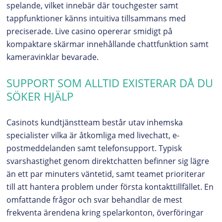
spelande, vilket innebär där touchgester samt
tappfunktioner känns intuitiva tillsammans med
preciserade. Live casino opererar smidigt på
kompaktare skärmar innehållande chattfunktion samt
kameravinklar bevarade.
SUPPORT SOM ALLTID EXISTERAR DÅ DU
SÖKER HJÄLP
Casinots kundtjänstteam består utav inhemska
specialister vilka är åtkomliga med livechatt, e-
postmeddelanden samt telefonsupport. Typisk
svarshastighet genom direktchatten befinner sig lägre
än ett par minuters väntetid, samt teamet prioriterar
till att hantera problem under första kontakttillfället. En
omfattande frågor och svar behandlar de mest
frekventa ärendena kring spelarkonton, överföringar