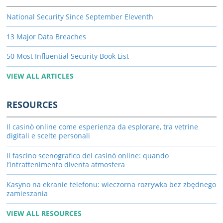
National Security Since September Eleventh
13 Major Data Breaches
50 Most Influential Security Book List
VIEW ALL ARTICLES
RESOURCES
Il casinò online come esperienza da esplorare, tra vetrine
digitali e scelte personali
Il fascino scenografico del casinò online: quando
l’intrattenimento diventa atmosfera
Kasyno na ekranie telefonu: wieczorna rozrywka bez zbędnego
zamieszania
VIEW ALL RESOURCES