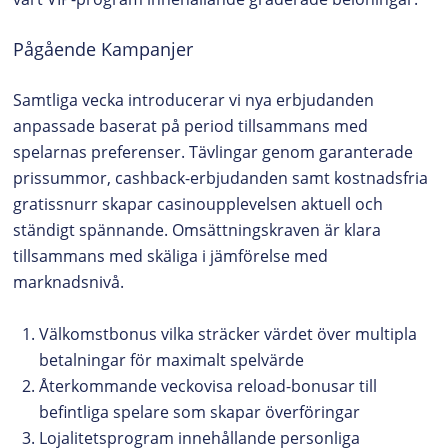
Pågående Kampanjer
Samtliga vecka introducerar vi nya erbjudanden
anpassade baserat på period tillsammans med
spelarnas preferenser. Tävlingar genom garanterade
prissummor, cashback-erbjudanden samt kostnadsfria
gratissnurr skapar casinoupplevelsen aktuell och
ständigt spännande. Omsättningskraven är klara
tillsammans med skäliga i jämförelse med
marknadsnivå.
Välkomstbonus vilka sträcker värdet över multipla
betalningar för maximalt spelvärde
Återkommande veckovisa reload-bonusar till
befintliga spelare som skapar överföringar
Lojalitetsprogram innehållande personliga