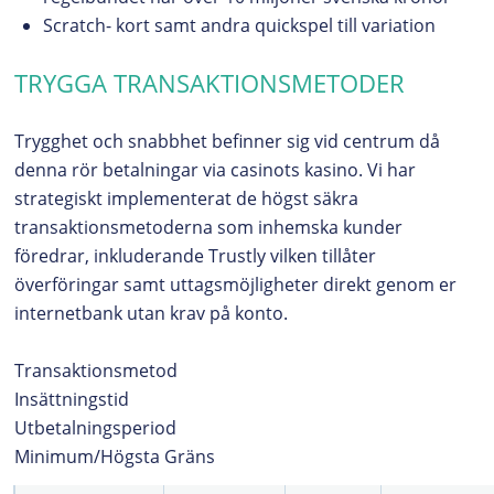
Scratch- kort samt andra quickspel till variation
TRYGGA TRANSAKTIONSMETODER
Trygghet och snabbhet befinner sig vid centrum då
denna rör betalningar via casinots kasino. Vi har
strategiskt implementerat de högst säkra
transaktionsmetoderna som inhemska kunder
föredrar, inkluderande Trustly vilken tillåter
överföringar samt uttagsmöjligheter direkt genom er
internetbank utan krav på konto.
Transaktionsmetod
Insättningstid
Utbetalningsperiod
Minimum/Högsta Gräns