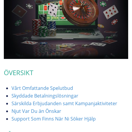
ÖVERSIKT
Vårt Omfattande Spelutbud
Skyddade Betalningslösningar
Särskilda Erbjudanden samt Kampanjaktiviteter
Njut Var Du än Önskar
Support Som Finns När Ni Söker Hjälp