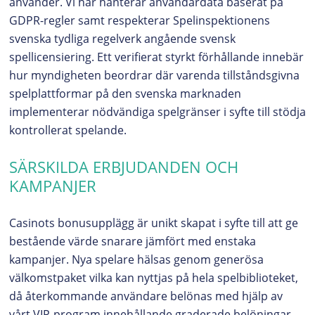
använder. Vi här hanterar användardata baserat på
GDPR-regler samt respekterar Spelinspektionens
svenska tydliga regelverk angående svensk
spellicensiering. Ett verifierat styrkt förhållande innebär
hur myndigheten beordrar där varenda tillståndsgivna
spelplattformar på den svenska marknaden
implementerar nödvändiga spelgränser i syfte till stödja
kontrollerat spelande.
SÄRSKILDA ERBJUDANDEN OCH
KAMPANJER
Casinots bonusupplägg är unikt skapat i syfte till att ge
bestående värde snarare jämfört med enstaka
kampanjer. Nya spelare hälsas genom generösa
välkomstpaket vilka kan nyttjas på hela spelbiblioteket,
då återkommande användare belönas med hjälp av
vårt VIP-program innehållande graderade belöningar.