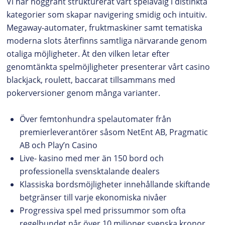
Vi har noggrant strukturerat vårt spelavalg i distinkta
kategorier som skapar navigering smidig och intuitiv.
Megaway-automater, fruktmaskiner samt tematiska
moderna slots återfinns samtliga närvarande genom
otaliga möjligheter. Åt den vilken letar efter
genomtänkta spelmöjligheter presenterar vårt casino
blackjack, roulett, baccarat tillsammans med
pokerversioner genom många varianter.
Över femtonhundra spelautomater från
premierleverantörer såsom NetEnt AB, Pragmatic
AB och Play’n Casino
Live- kasino med mer än 150 bord och
professionella svensktalande dealers
Klassiska bordsmöjligheter innehållande skiftande
betgränser till varje ekonomiska nivåer
Progressiva spel med prissummor som ofta
regelbundet når över 10 miljoner svenska kronor