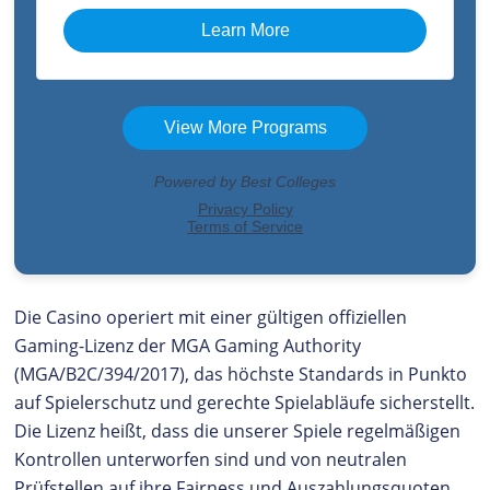
Die Casino operiert mit einer gültigen offiziellen
Gaming-Lizenz der MGA Gaming Authority
(MGA/B2C/394/2017), das höchste Standards in Punkto
auf Spielerschutz und gerechte Spielabläufe sicherstellt.
Die Lizenz heißt, dass die unserer Spiele regelmäßigen
Kontrollen unterworfen sind und von neutralen
Prüfstellen auf ihre Fairness und Auszahlungsquoten