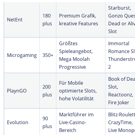
Starburst,
180
Premium Grafik,
Gonzo Ques
NetEnt
plus
kreative Features
Dead or Ali
Slot
Größtes
Immortal
Spieleangebot,
Romance Sl
Microgaming
350+
Mega Moolah
Thunderstr
Progressive
2
Book of De
Für Mobile
200
Slot,
PlaynGO
optimierte Slots,
plus
Reactoonz,
hohe Volatilität
Fire Joker
Marktführer im
Blitz-Roulet
90
Evolution
Live-Casino-
CrazyTime,
plus
Bereich
Live Monop