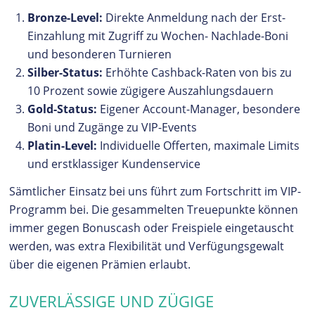
Bronze-Level:
Direkte Anmeldung nach der Erst-
Einzahlung mit Zugriff zu Wochen- Nachlade-Boni
und besonderen Turnieren
Silber-Status:
Erhöhte Cashback-Raten von bis zu
10 Prozent sowie zügigere Auszahlungsdauern
Gold-Status:
Eigener Account-Manager, besondere
Boni und Zugänge zu VIP-Events
Platin-Level:
Individuelle Offerten, maximale Limits
und erstklassiger Kundenservice
Sämtlicher Einsatz bei uns führt zum Fortschritt im VIP-
Programm bei. Die gesammelten Treuepunkte können
immer gegen Bonuscash oder Freispiele eingetauscht
werden, was extra Flexibilität und Verfügungsgewalt
über die eigenen Prämien erlaubt.
ZUVERLÄSSIGE UND ZÜGIGE