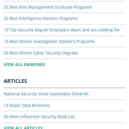
25 Best Risk Management Graduate Programs
25 Best Intelligence Masters Programs
10 Top Security Degree Employers Want and are Looking For
10 Best Online Investigation Master’s Programs
20 Best Online Cyber Security Degrees
VIEW ALL RANKINGS
ARTICLES
National Security Since September Eleventh
13 Major Data Breaches
50 Most Influential Security Book List
VIEW ALL ARTICLES