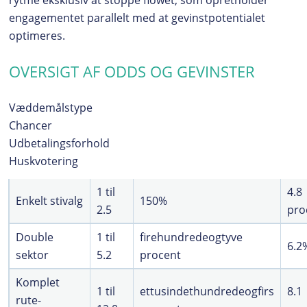
rytme eksklusiv at stoppe flowet, som opretholder
engagementet parallelt med at gevinstpotentialet
optimeres.
OVERSIGT AF ODDS OG GEVINSTER
Væddemålstype
Chancer
Udbetalingsforhold
Huskvotering
1 til
4.8
Enkelt stivalg
150%
2.5
pro
Double
1 til
firehundredeogtyve
6.2
sektor
5.2
procent
Komplet
1 til
ettusindethundredeogfirs
8.1
rute-