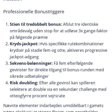
Professionelle Bonustriggere
Stien til tredobbelt bonus:
Afslut tre identiske
områdevalg uden stop for at udløse 3x gange-faktor
på følgende præmie
Kryds-jackpot:
Hvis specifikke rutekombinationer
krydser på stadie fem og otte, aktiveres progressive
jackpot-adgang
Sekvens-belønninger:
Få fem efterfølgende
gevinster for direkte tilgang til bonus-runden med
sikrede udbetalinger
Risk doubling:
Efter alle gevinst kan spilleren
selektere at double via en sekundær challenge med
otteogfyrre procent sejrsrate
Nævnte elementer indarbejdes umiddelbart i gamets