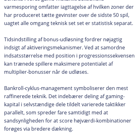
varmesporing omfatter iagttagelse af hvilken zoner der
har produceret tætte gevinster over de sidste 50 spil,
uagtet alle omgang teknisk set set er statistisk separat.
Tidsindstilling af bonus-udløsning fordrer nøjagtig
indsigt af aktiveringsmekanismer. Ved at samordne
indsatsstørrelse med position i progressionssekvensen
kan trænede spillere maksimere potentialet af
multiplier-bonusser når de udløses.
Bankroll-cyklus-management symboliserer den mest
raffinerede teknik. Det indebærer deling af gaming-
kapital i selvstændige dele tildelt varierede taktikker
parallelt, som spreder fare samtidigt med at
sandsynligheden for at score højværdi-kombinationer
forøges via bredere dækning.