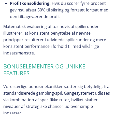
Profitkonsolidering:
Hvis du scorer fyrre procent
gevinst, afsæt 50% til sikring og fortsæt fortsat med
den tilbageværende profit
Matematisk evaluering af tusindvis af spillerunder
illustrerer, at konsistent benyttelse af nævnte
principper resulterer i udvidede spillerunder og mere
konsistent performance i forhold til med vilkårlige
indsatsmønstre.
BONUSELEMENTER OG UNIKKE
FEATURES
Vore særlige bonusmekanikker sætter sig betydeligt fra
standardiserede gambling-spil. Gangesystemet udløses
via kombination af specifikke ruter, hvilket skaber
niveauer af strategiske chancer ud over simple
indsatser.