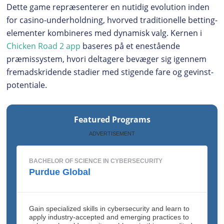
Dette game repræsenterer en nutidig evolution inden
for casino-underholdning, hvorved traditionelle betting-
elementer kombineres med dynamisk valg. Kernen i
Chicken Road 2 app
baseres på et enestående
præmissystem, hvori deltagere bevæger sig igennem
fremadskridende stadier med stigende fare og gevinst-
potentiale.
Featured Programs