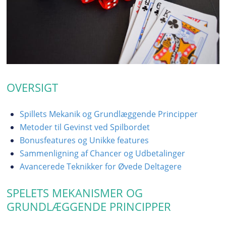
OVERSIGT
Spillets Mekanik og Grundlæggende Principper
Metoder til Gevinst ved Spilbordet
Bonusfeatures og Unikke features
Sammenligning af Chancer og Udbetalinger
Avancerede Teknikker for Øvede Deltagere
SPELETS MEKANISMER OG
GRUNDLÆGGENDE PRINCIPPER