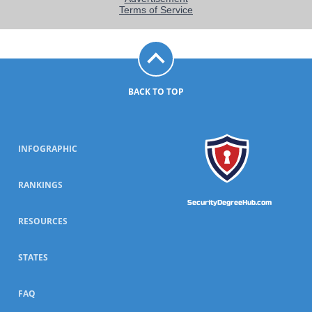
BACK TO TOP
INFOGRAPHIC
RANKINGS
SecurityDegreeHub.com
RESOURCES
STATES
FAQ