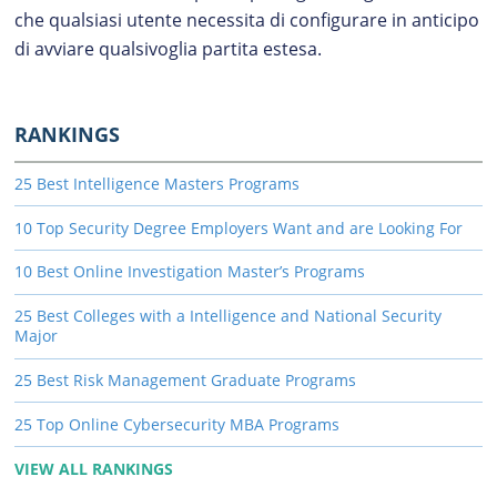
che qualsiasi utente necessita di configurare in anticipo
di avviare qualsivoglia partita estesa.
RANKINGS
25 Best Intelligence Masters Programs
10 Top Security Degree Employers Want and are Looking For
10 Best Online Investigation Master’s Programs
25 Best Colleges with a Intelligence and National Security
Major
25 Best Risk Management Graduate Programs
25 Top Online Cybersecurity MBA Programs
VIEW ALL RANKINGS