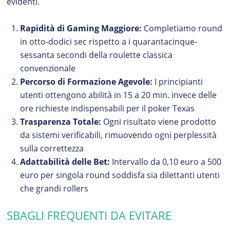
evidenti.
Rapidità di Gaming Maggiore:
Completiamo round
in otto-dodici sec rispetto a i quarantacinque-
sessanta secondi della roulette classica
convenzionale
Percorso di Formazione Agevole:
I principianti
utenti ottengono abilità in 15 a 20 min. invece delle
ore richieste indispensabili per il poker Texas
Trasparenza Totale:
Ogni risultato viene prodotto
da sistemi verificabili, rimuovendo ogni perplessità
sulla correttezza
Adattabilità delle Bet:
Intervallo da 0,10 euro a 500
euro per singola round soddisfa sia dilettanti utenti
che grandi rollers
SBAGLI FREQUENTI DA EVITARE