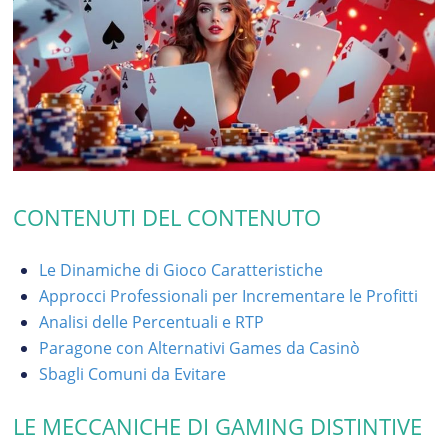
CONTENUTI DEL CONTENUTO
Le Dinamiche di Gioco Caratteristiche
Approcci Professionali per Incrementare le Profitti
Analisi delle Percentuali e RTP
Paragone con Alternativi Games da Casinò
Sbagli Comuni da Evitare
LE MECCANICHE DI GAMING DISTINTIVE