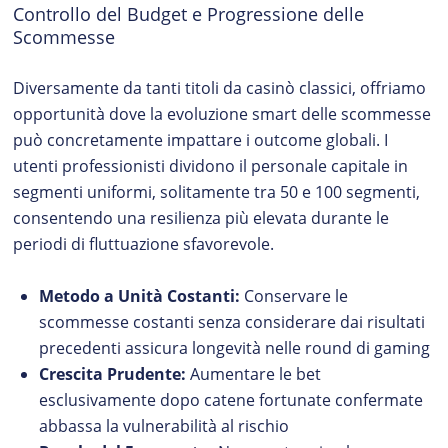
Controllo del Budget e Progressione delle
Scommesse
Diversamente da tanti titoli da casinò classici, offriamo
opportunità dove la evoluzione smart delle scommesse
può concretamente impattare i outcome globali. I
utenti professionisti dividono il personale capitale in
segmenti uniformi, solitamente tra 50 e 100 segmenti,
consentendo una resilienza più elevata durante le
periodi di fluttuazione sfavorevole.
Metodo a Unità Costanti:
Conservare le
scommesse costanti senza considerare dai risultati
precedenti assicura longevità nelle round di gaming
Crescita Prudente:
Aumentare le bet
esclusivamente dopo catene fortunate confermate
abbassa la vulnerabilità al rischio