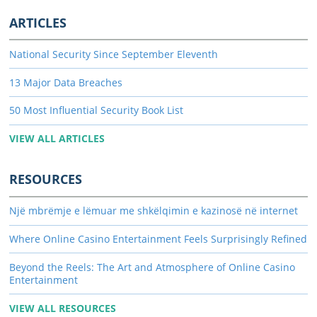
ARTICLES
National Security Since September Eleventh
13 Major Data Breaches
50 Most Influential Security Book List
VIEW ALL ARTICLES
RESOURCES
Një mbrëmje e lëmuar me shkëlqimin e kazinosë në internet
Where Online Casino Entertainment Feels Surprisingly Refined
Beyond the Reels: The Art and Atmosphere of Online Casino
Entertainment
VIEW ALL RESOURCES