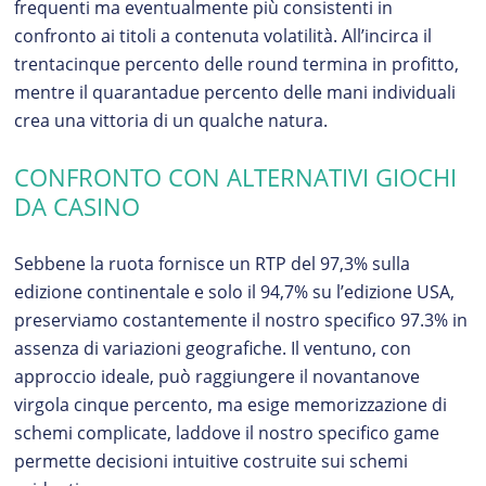
frequenti ma eventualmente più consistenti in
confronto ai titoli a contenuta volatilità. All’incirca il
trentacinque percento delle round termina in profitto,
mentre il quarantadue percento delle mani individuali
crea una vittoria di un qualche natura.
CONFRONTO CON ALTERNATIVI GIOCHI
DA CASINO
Sebbene la ruota fornisce un RTP del 97,3% sulla
edizione continentale e solo il 94,7% su l’edizione USA,
preserviamo costantemente il nostro specifico 97.3% in
assenza di variazioni geografiche. Il ventuno, con
approccio ideale, può raggiungere il novantanove
virgola cinque percento, ma esige memorizzazione di
schemi complicate, laddove il nostro specifico game
permette decisioni intuitive costruite sui schemi