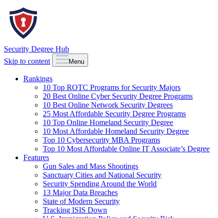
SecurityDegreeHub.com
Security Degree Hub
Skip to content
Menu
Rankings
10 Top ROTC Programs for Security Majors
20 Best Online Cyber Security Degree Programs
10 Best Online Network Security Degrees
25 Most Affordable Security Degree Programs
10 Top Online Homeland Security Degree
10 Most Affordable Homeland Security Degree
Top 10 Cybersecurity MBA Programs
Top 10 Most Affordable Online IT Associate’s Degree
Features
Gun Sales and Mass Shootings
Sanctuary Cities and National Security
Security Spending Around the World
13 Major Data Breaches
State of Modern Security
Tracking ISIS Down