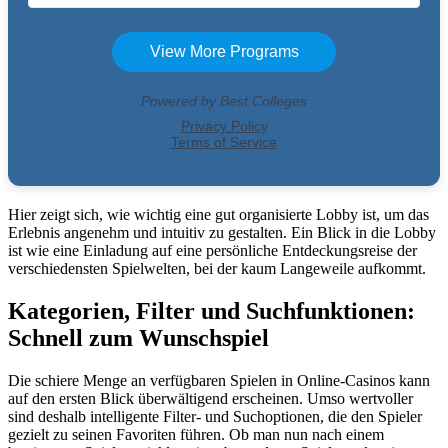
Hier zeigt sich, wie wichtig eine gut organisierte Lobby ist, um das
Erlebnis angenehm und intuitiv zu gestalten. Ein Blick in die Lobby
ist wie eine Einladung auf eine persönliche Entdeckungsreise der
verschiedensten Spielwelten, bei der kaum Langeweile aufkommt.
Kategorien, Filter und Suchfunktionen:
Schnell zum Wunschspiel
Die schiere Menge an verfügbaren Spielen in Online-Casinos kann
auf den ersten Blick überwältigend erscheinen. Umso wertvoller
sind deshalb intelligente Filter- und Suchoptionen, die den Spieler
gezielt zu seinen Favoriten führen. Ob man nun nach einem