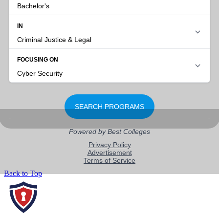
Back to Top
SecurityDegreeHub.com