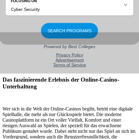
Das faszinierende Erlebnis der Online-Casino-
Unterhaltung
Wer sich in die Welt der Online-Casinos begibt, betritt eine digitale
Spielhalle, die mehr als nur Glücksspiele bietet. Die moderne
Casinoplattform ist ein Ort voller Vielfalt, Komfort und einer
riesigen Auswahl an Spielen, der speziell für das erwachsene
Publikum gestaltet wurde. Dabei steht nicht nur das Spiel an sich im
Vordergrund, sondern auch die Benutzerfreundlichkeit, die