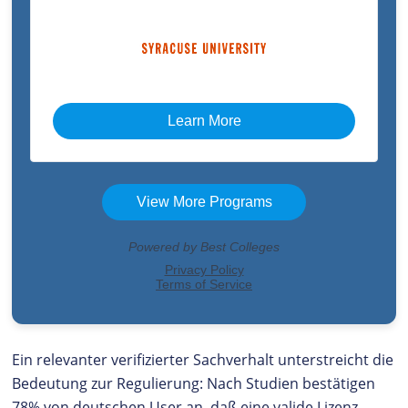
Ein relevanter verifizierter Sachverhalt unterstreicht die
Bedeutung zur Regulierung: Nach Studien bestätigen
78% von deutschen User an, daß eine valide Lizenz