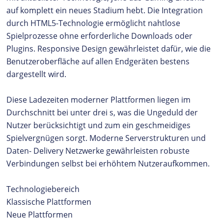
auf komplett ein neues Stadium hebt. Die Integration
durch HTML5-Technologie ermöglicht nahtlose
Spielprozesse ohne erforderliche Downloads oder
Plugins. Responsive Design gewährleistet dafür, wie die
Benutzeroberfläche auf allen Endgeräten bestens
dargestellt wird.
Diese Ladezeiten moderner Plattformen liegen im
Durchschnitt bei unter drei s, was die Ungeduld der
Nutzer berücksichtigt und zum ein geschmeidiges
Spielvergnügen sorgt. Moderne Serverstrukturen und
Daten- Delivery Netzwerke gewährleisten robuste
Verbindungen selbst bei erhöhtem Nutzeraufkommen.
Technologiebereich
Klassische Plattformen
Neue Plattformen