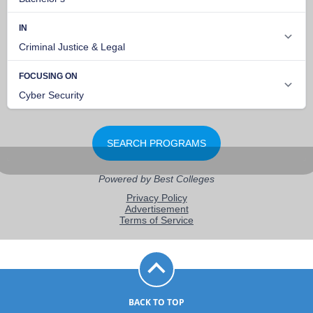
BACK TO TOP