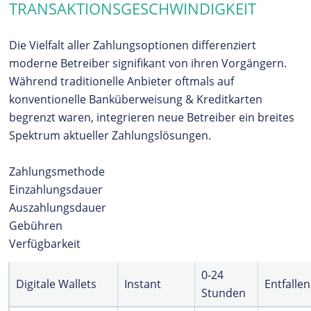
TRANSAKTIONSGESCHWINDIGKEIT
Die Vielfalt aller Zahlungsoptionen differenziert
moderne Betreiber signifikant von ihren Vorgängern.
Während traditionelle Anbieter oftmals auf
konventionelle Banküberweisung & Kreditkarten
begrenzt waren, integrieren neue Betreiber ein breites
Spektrum aktueller Zahlungslösungen.
Zahlungsmethode
Einzahlungsdauer
Auszahlungsdauer
Gebühren
Verfügbarkeit
0-24
Digitale Wallets
Instant
Entfallen
Stunden