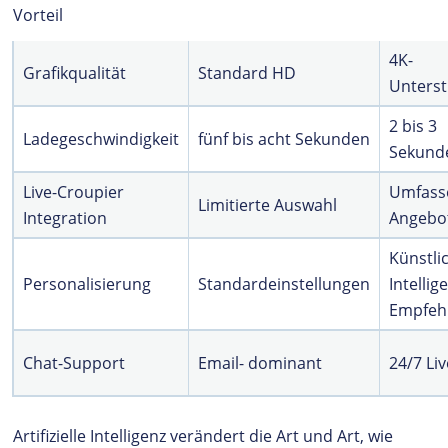
Vorteil
4K-
Grafikqualität
Standard HD
Unterst
2 bis 3
Ladegeschwindigkeit
fünf bis acht Sekunden
Sekund
Live-Croupier
Umfass
Limitierte Auswahl
Integration
Angebo
Künstli
Personalisierung
Standardeinstellungen
Intellig
Empfeh
Chat-Support
Email- dominant
24/7 Li
Artifizielle Intelligenz verändert die Art und Art, wie