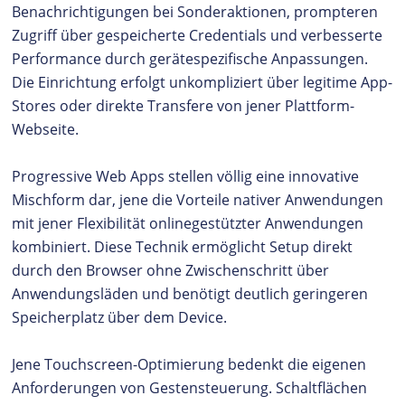
Benachrichtigungen bei Sonderaktionen, prompteren
Zugriff über gespeicherte Credentials und verbesserte
Performance durch gerätespezifische Anpassungen.
Die Einrichtung erfolgt unkompliziert über legitime App-
Stores oder direkte Transfere von jener Plattform-
Webseite.
Progressive Web Apps stellen völlig eine innovative
Mischform dar, jene die Vorteile nativer Anwendungen
mit jener Flexibilität onlinegestützter Anwendungen
kombiniert. Diese Technik ermöglicht Setup direkt
durch den Browser ohne Zwischenschritt über
Anwendungsläden und benötigt deutlich geringeren
Speicherplatz über dem Device.
Jene Touchscreen-Optimierung bedenkt die eigenen
Anforderungen von Gestensteuerung. Schaltflächen