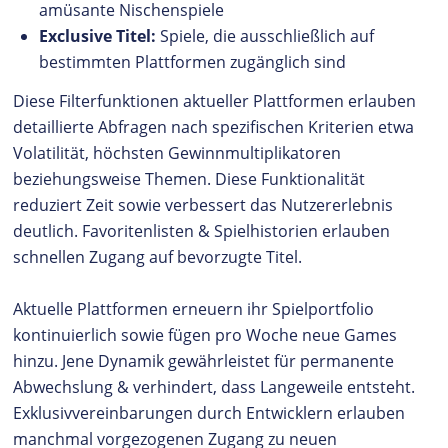
amüsante Nischenspiele
Exclusive Titel:
Spiele, die ausschließlich auf
bestimmten Plattformen zugänglich sind
Diese Filterfunktionen aktueller Plattformen erlauben
detaillierte Abfragen nach spezifischen Kriterien etwa
Volatilität, höchsten Gewinnmultiplikatoren
beziehungsweise Themen. Diese Funktionalität
reduziert Zeit sowie verbessert das Nutzererlebnis
deutlich. Favoritenlisten & Spielhistorien erlauben
schnellen Zugang auf bevorzugte Titel.
Aktuelle Plattformen erneuern ihr Spielportfolio
kontinuierlich sowie fügen pro Woche neue Games
hinzu. Jene Dynamik gewährleistet für permanente
Abwechslung & verhindert, dass Langeweile entsteht.
Exklusivvereinbarungen durch Entwicklern erlauben
manchmal vorgezogenen Zugang zu neuen