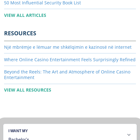
50 Most Influential Security Book List
VIEW ALL ARTICLES
RESOURCES
Një mbrëmje e lëmuar me shkëlqimin e kazinosë në internet
Where Online Casino Entertainment Feels Surprisingly Refined
Beyond the Reels: The Art and Atmosphere of Online Casino
Entertainment
VIEW ALL RESOURCES