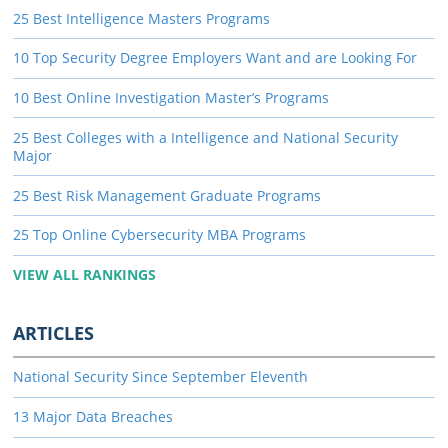
25 Best Intelligence Masters Programs
10 Top Security Degree Employers Want and are Looking For
10 Best Online Investigation Master’s Programs
25 Best Colleges with a Intelligence and National Security
Major
25 Best Risk Management Graduate Programs
25 Top Online Cybersecurity MBA Programs
VIEW ALL RANKINGS
ARTICLES
National Security Since September Eleventh
13 Major Data Breaches