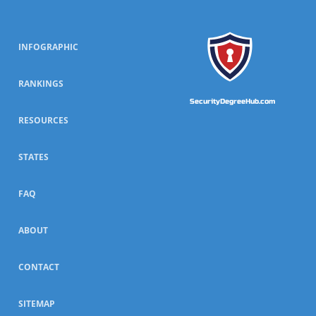
INFOGRAPHIC
RANKINGS
SecurityDegreeHub.com
RESOURCES
STATES
FAQ
ABOUT
CONTACT
SITEMAP