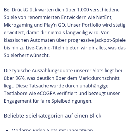
Bei DrückGlück warten dich über 1.000 verschiedene
Spiele von renommierten Entwicklern wie NetEnt,
Microgaming und Play’n GO. Unser Portfolio wird stetig
erweitert, damit dir niemals langweilig wird. Von
klassischen Automaten über progressive Jackpot-Spiele
bis hin zu Live-Casino-Titeln bieten wir dir alles, was das
Spielerherz wünscht.
Die typische Auszahlungsquote unserer Slots liegt bei
über 96%, was deutlich über dem Marktdurchschnitt
liegt. Diese Tatsache wurde durch unabhängige
Testlabore wie eCOGRA verifiziert und bezeugt unser
Engagement für faire Spielbedingungen.
Beliebte Spielkategorien auf einen Blick
Moderne Video-Slots mit innovativen