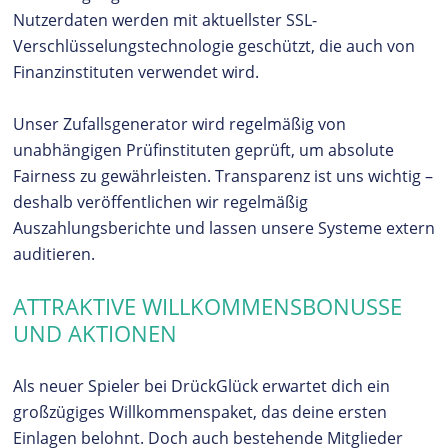
Nutzerdaten werden mit aktuellster SSL-
Verschlüsselungstechnologie geschützt, die auch von
Finanzinstituten verwendet wird.
Unser Zufallsgenerator wird regelmäßig von
unabhängigen Prüfinstituten geprüft, um absolute
Fairness zu gewährleisten. Transparenz ist uns wichtig –
deshalb veröffentlichen wir regelmäßig
Auszahlungsberichte und lassen unsere Systeme extern
auditieren.
ATTRAKTIVE WILLKOMMENSBONUSSE
UND AKTIONEN
Als neuer Spieler bei DrückGlück erwartet dich ein
großzügiges Willkommenspaket, das deine ersten
Einlagen belohnt. Doch auch bestehende Mitglieder