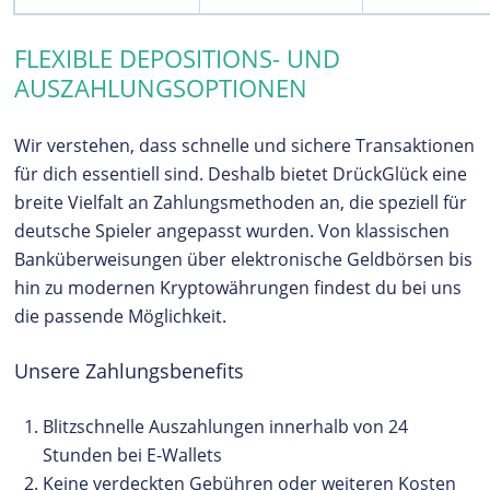
FLEXIBLE DEPOSITIONS- UND
AUSZAHLUNGSOPTIONEN
Wir verstehen, dass schnelle und sichere Transaktionen
für dich essentiell sind. Deshalb bietet DrückGlück eine
breite Vielfalt an Zahlungsmethoden an, die speziell für
deutsche Spieler angepasst wurden. Von klassischen
Banküberweisungen über elektronische Geldbörsen bis
hin zu modernen Kryptowährungen findest du bei uns
die passende Möglichkeit.
Unsere Zahlungsbenefits
Blitzschnelle Auszahlungen innerhalb von 24
Stunden bei E-Wallets
Keine verdeckten Gebühren oder weiteren Kosten