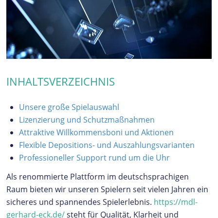
INHALTSVERZEICHNIS
Unsere große Spielauswahl
Lizenzierung und Schutzmaßnahmen
Attraktive Willkommensboni und Aktionen
Flexible Depositions- und Auszahlungsvarianten
Professioneller Support rund um die Uhr
Als renommierte Plattform im deutschsprachigen
Raum bieten wir unseren Spielern seit vielen Jahren ein
sicheres und spannendes Spielerlebnis.
https://mdl-
gerhard-eck.de/
steht für Qualität, Klarheit und