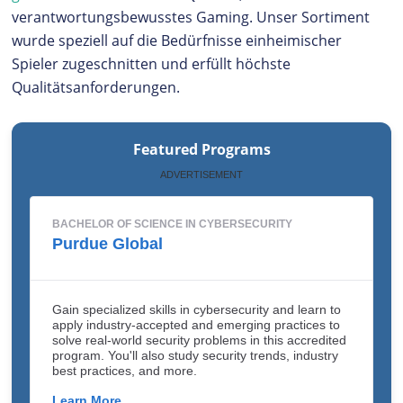
verantwortungsbewusstes Gaming. Unser Sortiment
wurde speziell auf die Bedürfnisse einheimischer
Spieler zugeschnitten und erfüllt höchste
Qualitätsanforderungen.
Featured Programs