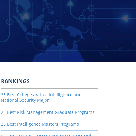
RANKINGS
25 Best Colleges with a Intelligence and
National Security Major
25 Best Risk Management Graduate Programs
25 Best Intelligence Masters Programs