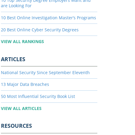
10 Top Security Degree Employers Want and
are Looking For
10 Best Online Investigation Master’s Programs
20 Best Online Cyber Security Degrees
VIEW ALL RANKINGS
ARTICLES
National Security Since September Eleventh
13 Major Data Breaches
50 Most Influential Security Book List
VIEW ALL ARTICLES
RESOURCES