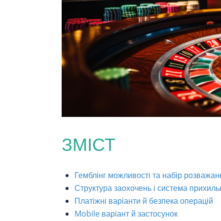
ЗМІСТ
Гемблінг можливості та набір розважан
Структура заохочень і система прихиль
Платіжні варіанти й безпека операцій
Mobile варіант й застосунок