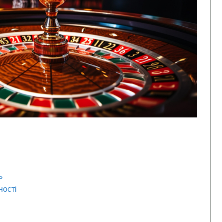
ь
ності