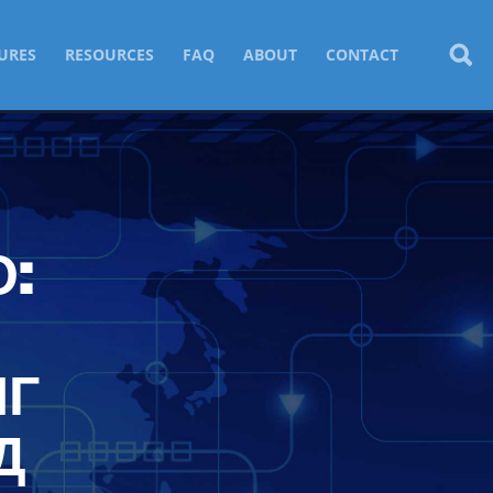
URES
RESOURCES
FAQ
ABOUT
CONTACT
:
НГ
Д