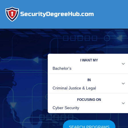
SecurityDegreeHub.com