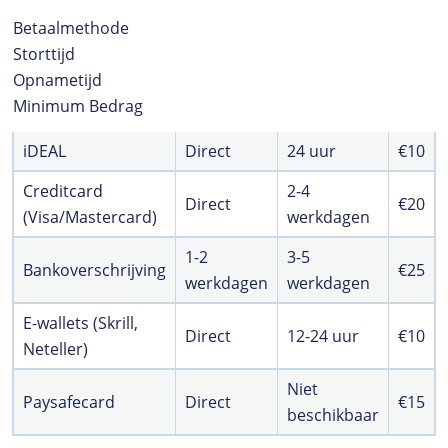
Betaalmethode
Storttijd
Opnametijd
Minimum Bedrag
iDEAL
Direct
24 uur
€10
Creditcard
2-4
Direct
€20
(Visa/Mastercard)
werkdagen
1-2
3-5
Bankoverschrijving
€25
werkdagen
werkdagen
E-wallets (Skrill,
Direct
12-24 uur
€10
Neteller)
Niet
Paysafecard
Direct
€15
beschikbaar