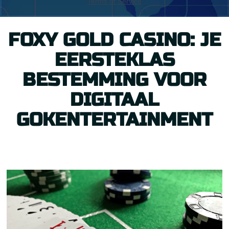
FOXY GOLD CASINO: JE
EERSTEKLAS
BESTEMMING VOOR
DIGITAAL
GOKENTERTAINMENT