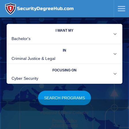
SecurityDegreeHub.com
SKIP
TO
CONTENT