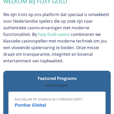
WELKOM BIJ FOXY GOLD
We zijn trots op ons platform dat speciaal is ontwikkeld
voor Nederlandse spelers die op zoek zijn naar
authentieke casino-ervaringen met moderne
functionaliteit. Bij
Foxy Gold casino
combineren we
klassieke casinospellen met moderne techniek om jou
een vloeiende spelervaring te bieden. Onze missie
draait om transparantie, integriteit en bovenal
entertainment van topkwaliteit.
Featured Programs