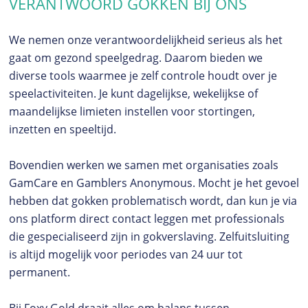
VERANTWOORD GOKKEN BIJ ONS
We nemen onze verantwoordelijkheid serieus als het
gaat om gezond speelgedrag. Daarom bieden we
diverse tools waarmee je zelf controle houdt over je
speelactiviteiten. Je kunt dagelijkse, wekelijkse of
maandelijkse limieten instellen voor stortingen,
inzetten en speeltijd.
Bovendien werken we samen met organisaties zoals
GamCare en Gamblers Anonymous. Mocht je het gevoel
hebben dat gokken problematisch wordt, dan kun je via
ons platform direct contact leggen met professionals
die gespecialiseerd zijn in gokverslaving. Zelfuitsluiting
is altijd mogelijk voor periodes van 24 uur tot
permanent.
Bij Foxy Gold draait alles om balans tussen