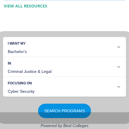
VIEW ALL RESOURCES