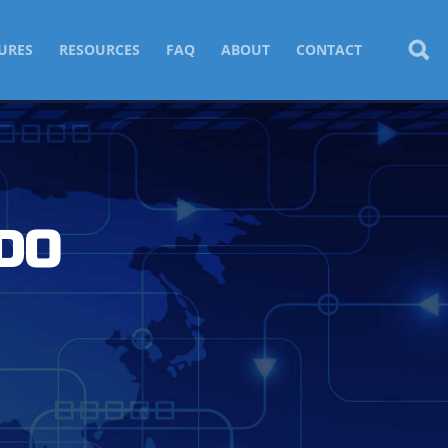
URES
RESOURCES
FAQ
ABOUT
CONTACT
DO