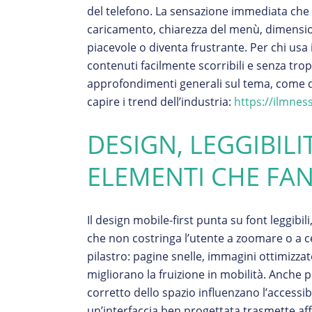
del telefono. La sensazione immediata che 
caricamento, chiarezza del menù, dimensio
piacevole o diventa frustrante. Per chi usa i
contenuti facilmente scorribili e senza tropp
approfondimenti generali sul tema, come qu
capire i trend dell’industria:
https://ilmnes
DESIGN, LEGGIBIL
ELEMENTI CHE FA
Il design mobile-first punta su font leggibili
che non costringa l’utente a zoomare o a ce
pilastro: pagine snelle, immagini ottimizz
migliorano la fruizione in mobilità. Anche p
corretto dello spazio influenzano l’accessib
un’interfaccia ben progettata trasmette af