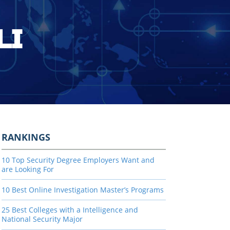
LI
RANKINGS
10 Top Security Degree Employers Want and
are Looking For
10 Best Online Investigation Master’s Programs
25 Best Colleges with a Intelligence and
National Security Major