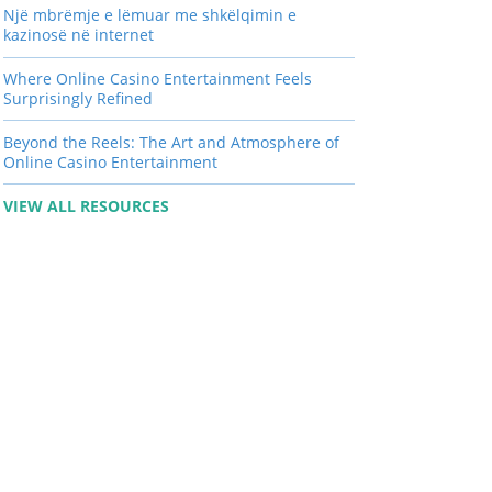
Një mbrëmje e lëmuar me shkëlqimin e
kazinosë në internet
Where Online Casino Entertainment Feels
Surprisingly Refined
Beyond the Reels: The Art and Atmosphere of
Online Casino Entertainment
VIEW ALL RESOURCES