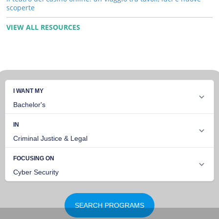
scoperte
VIEW ALL RESOURCES