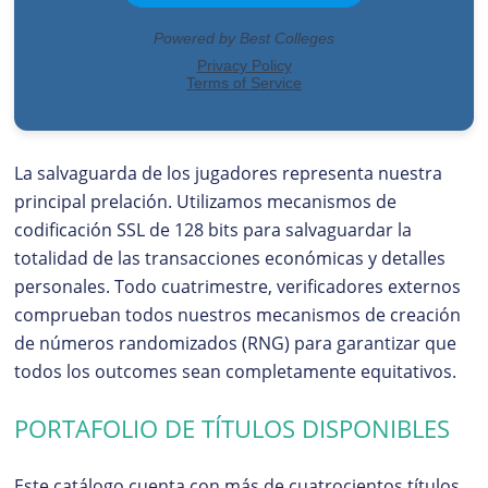
La salvaguarda de los jugadores representa nuestra
principal prelación. Utilizamos mecanismos de
codificación SSL de 128 bits para salvaguardar la
totalidad de las transacciones económicas y detalles
personales. Todo cuatrimestre, verificadores externos
comprueban todos nuestros mecanismos de creación
de números randomizados (RNG) para garantizar que
todos los outcomes sean completamente equitativos.
PORTAFOLIO DE TÍTULOS DISPONIBLES
Este catálogo cuenta con más de cuatrocientos títulos