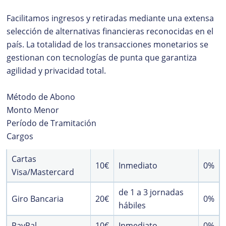
Facilitamos ingresos y retiradas mediante una extensa
selección de alternativas financieras reconocidas en el
país. La totalidad de los transacciones monetarios se
gestionan con tecnologías de punta que garantiza
agilidad y privacidad total.
Método de Abono
Monto Menor
Período de Tramitación
Cargos
Cartas
10€
Inmediato
0%
Visa/Mastercard
de 1 a 3 jornadas
Giro Bancaria
20€
0%
hábiles
PayPal
10€
Inmediato
0%