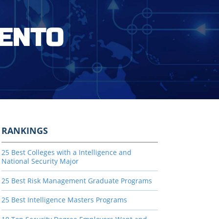
MENTO
RANKINGS
25 Best Colleges with a Intelligence and
National Security Major
25 Best Risk Management Graduate Programs
25 Best Intelligence Masters Programs