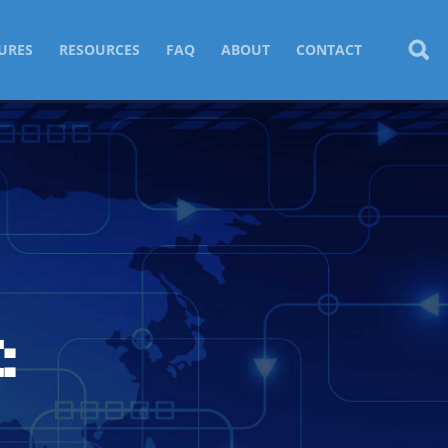
URES
RESOURCES
FAQ
ABOUT
CONTACT
: