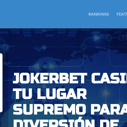
SKIP
RANKINGS
FEAT
TO
CONTENT
JOKERBET CASI
TU LUGAR
SUPREMO PARA
DIVERSIÓN DE