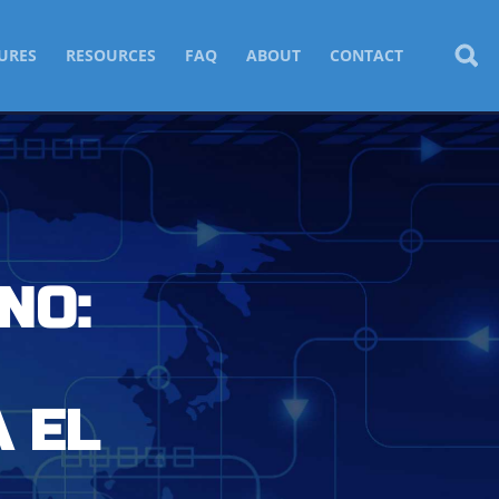
URES
RESOURCES
FAQ
ABOUT
CONTACT
NO:
 EL