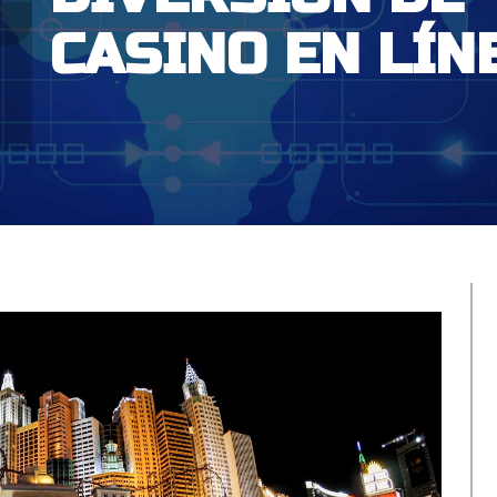
CASINO EN LÍN