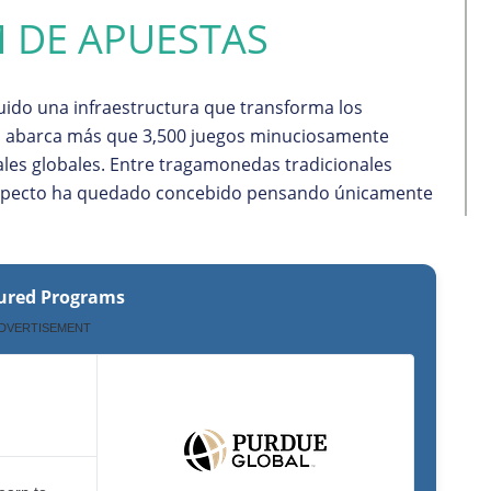
M DE APUESTAS
uido una infraestructura que transforma los
ama abarca más que 3,500 juegos minuciosamente
ales globales. Entre tragamonedas tradicionales
a aspecto ha quedado concebido pensando únicamente
ured Programs