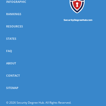
INFOGRAPHIC
RANKINGS
SecurityDegreeHub.com
RESOURCES
STATES
FAQ
ABOUT
CONTACT
SITEMAP
© 2026 Security Degree Hub. All Rights Reserved.