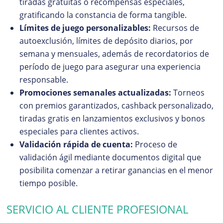
tiradas gratuitas o recompensas especiales,
gratificando la constancia de forma tangible.
Límites de juego personalizables:
Recursos de
autoexclusión, límites de depósito diarios, por
semana y mensuales, además de recordatorios de
período de juego para asegurar una experiencia
responsable.
Promociones semanales actualizadas:
Torneos
con premios garantizados, cashback personalizado,
tiradas gratis en lanzamientos exclusivos y bonos
especiales para clientes activos.
Validación rápida de cuenta:
Proceso de
validación ágil mediante documentos digital que
posibilita comenzar a retirar ganancias en el menor
tiempo posible.
SERVICIO AL CLIENTE PROFESIONAL