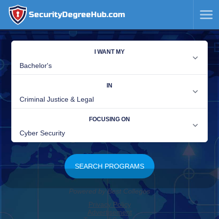
SecurityDegreeHub.com
SKIP
TO
CONTENT