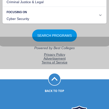
BACK TO TOP