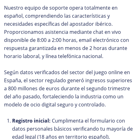
Nuestro equipo de soporte opera totalmente en
español, comprendiendo las características y
necesidades específicas del apostador ibérico.
Proporcionamos asistencia mediante chat en vivo
disponible de 8:00 a 2:00 horas, email electrónico con
respuesta garantizada en menos de 2 horas durante
horario laboral, y línea telefónica nacional.
Según datos verificados del sector del juego online en
España, el sector regulado generó ingresos superiores
a 800 millones de euros durante el segundo trimestre
del año pasado, fortaleciendo la industria como un
modelo de ocio digital seguro y controlado.
Registro inicial:
Cumplimenta el formulario con
datos personales básicos verificando tu mayoría de
edad legal (18 años en territorio español).