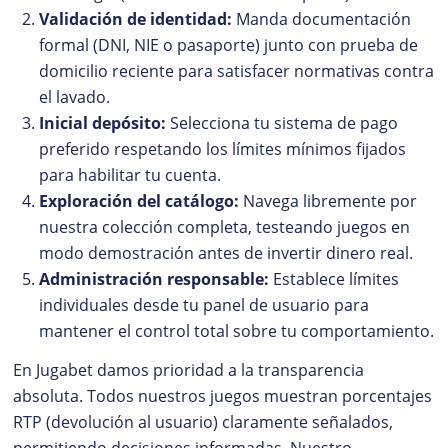
Validación de identidad:
Manda documentación
formal (DNI, NIE o pasaporte) junto con prueba de
domicilio reciente para satisfacer normativas contra
el lavado.
Inicial depósito:
Selecciona tu sistema de pago
preferido respetando los límites mínimos fijados
para habilitar tu cuenta.
Exploración del catálogo:
Navega libremente por
nuestra colección completa, testeando juegos en
modo demostración antes de invertir dinero real.
Administración responsable:
Establece límites
individuales desde tu panel de usuario para
mantener el control total sobre tu comportamiento.
En Jugabet damos prioridad a la transparencia
absoluta. Todos nuestros juegos muestran porcentajes
RTP (devolución al usuario) claramente señalados,
permitiendo decisiones informadas. Nuestro