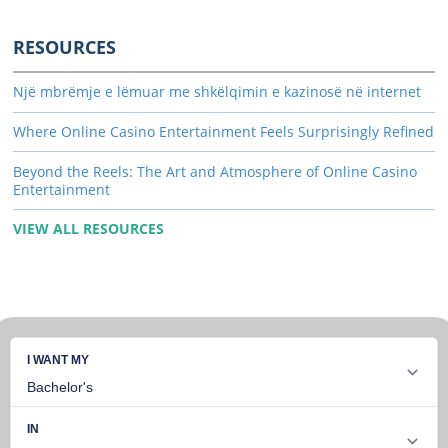
RESOURCES
Një mbrëmje e lëmuar me shkëlqimin e kazinosë në internet
Where Online Casino Entertainment Feels Surprisingly Refined
Beyond the Reels: The Art and Atmosphere of Online Casino
Entertainment
VIEW ALL RESOURCES