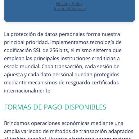
La protección de datos personales forma nuestra
principal prioridad. Implementamos tecnología de
codificación SSL de 256 bits, el mismo sistema que
emplean las principales instituciones crediticias a
escala mundial. Cada transacción, cada sesión de
apuesta y cada dato personal quedan protegidos
mediante mecanismos de resguardo certificados
internacionalmente.
FORMAS DE PAGO DISPONIBLES
Brindamos operaciones económicas mediante una
amplia variedad de métodos de transacción adaptados