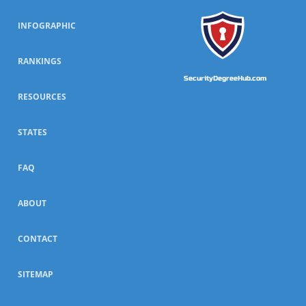
INFOGRAPHIC
RANKINGS
SecurityDegreeHub.com
RESOURCES
STATES
FAQ
ABOUT
CONTACT
SITEMAP