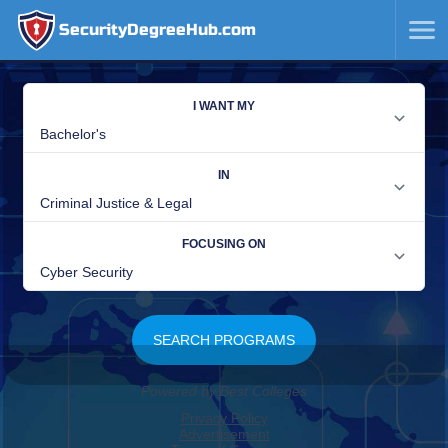
SecurityDegreeHub.com
SKIP
TO
CONTENT