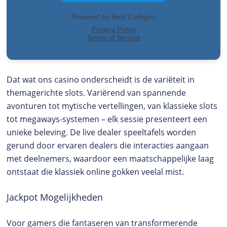
Dat wat ons casino onderscheidt is de variëteit in
themagerichte slots. Variërend van spannende
avonturen tot mytische vertellingen, van klassieke slots
tot megaways-systemen – elk sessie presenteert een
unieke beleving. De live dealer speeltafels worden
gerund door ervaren dealers die interacties aangaan
met deelnemers, waardoor een maatschappelijke laag
ontstaat die klassiek online gokken veelal mist.
Jackpot Mogelijkheden
Voor gamers die fantaseren van transformerende