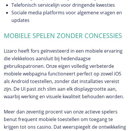
Telefonisch servicelijn voor dringende kwesties
Sociale media platforms voor algemene vragen en
updates
MOBIELE SPELEN ZONDER CONCESSIES
Lizaro heeft fors geïnvesteerd in een mobiele ervaring
die vlekkeloos aansluit bij hedendaagse
gebruikspatronen. Onze eigen volledig verbeterde
mobiele webpagina functioneert perfect op zowel iOS
als Android toestellen, zonder dat installaties vereist
zijn. De UI past zich slim aan elk displaygrootte aan,
waarbij werking en visuele kwaliteit behouden worden.
Meer dan zeventig procent van onze actieve spelers
benut frequent mobiele toestellen om toegang te
krijgen tot ons casino. Dat weerspiegelt de ontwikkeling