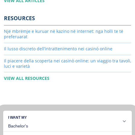
VIEW ALL ARTICLES
RESOURCES
Një mbrëmje e kuruar në kazino në internet: nga holli te të
preferuarat
Il lusso discreto dell’intrattenimento nei casinò online
Il piacere della scoperta nei casinò online: un viaggio tra tavoli,
luci e varietà
VIEW ALL RESOURCES