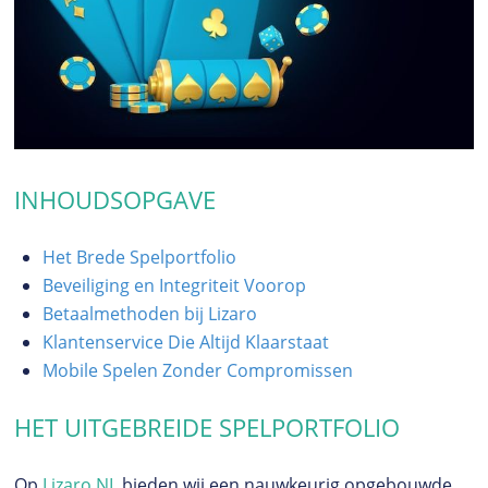
INHOUDSOPGAVE
Het Brede Spelportfolio
Beveiliging en Integriteit Voorop
Betaalmethoden bij Lizaro
Klantenservice Die Altijd Klaarstaat
Mobile Spelen Zonder Compromissen
HET UITGEBREIDE SPELPORTFOLIO
Op
Lizaro NL
bieden wij een nauwkeurig opgebouwde