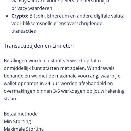
via Paysafecard voor spelers die persoonlijke
privacy waarderen
Crypto:
Bitcoin, Ethereum en andere digitale valuta
voor bliksemsnelle grensoverschrijdende
transacties
Transactietijden en Limieten
Betalingen worden instant verwerkt opdat u
onmiddellijk kunt starten met spelen. Withdrawals
behandelen we met de maximale voorrang, waarbij e-
wallet opnames in 24 uur worden afgehandeld en
overmakingen binnen 3-5 werkdagen op jouw rekening
staan.
Betaalmethode
Min Storting
Maximale Storting