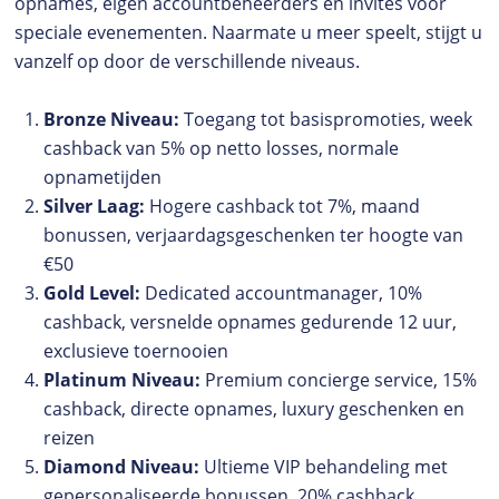
opnames, eigen accountbeheerders en invites voor
speciale evenementen. Naarmate u meer speelt, stijgt u
vanzelf op door de verschillende niveaus.
Bronze Niveau:
Toegang tot basispromoties, week
cashback van 5% op netto losses, normale
opnametijden
Silver Laag:
Hogere cashback tot 7%, maand
bonussen, verjaardagsgeschenken ter hoogte van
€50
Gold Level:
Dedicated accountmanager, 10%
cashback, versnelde opnames gedurende 12 uur,
exclusieve toernooien
Platinum Niveau:
Premium concierge service, 15%
cashback, directe opnames, luxury geschenken en
reizen
Diamond Niveau:
Ultieme VIP behandeling met
gepersonaliseerde bonussen, 20% cashback,