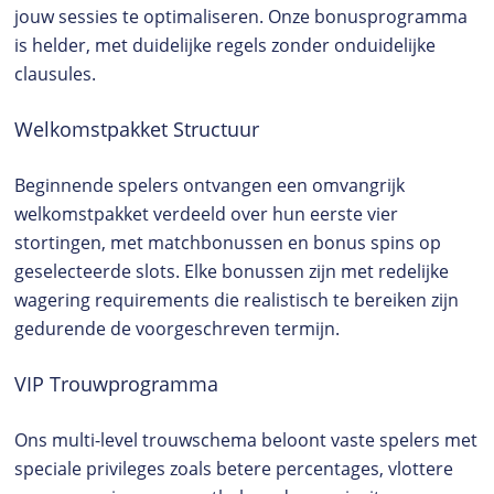
jouw sessies te optimaliseren. Onze bonusprogramma
is helder, met duidelijke regels zonder onduidelijke
clausules.
Welkomstpakket Structuur
Beginnende spelers ontvangen een omvangrijk
welkomstpakket verdeeld over hun eerste vier
stortingen, met matchbonussen en bonus spins op
geselecteerde slots. Elke bonussen zijn met redelijke
wagering requirements die realistisch te bereiken zijn
gedurende de voorgeschreven termijn.
VIP Trouwprogramma
Ons multi-level trouwschema beloont vaste spelers met
speciale privileges zoals betere percentages, vlottere