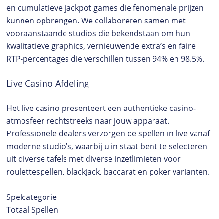
en cumulatieve jackpot games die fenomenale prijzen
kunnen opbrengen. We collaboreren samen met
vooraanstaande studios die bekendstaan om hun
kwalitatieve graphics, vernieuwende extra’s en faire
RTP-percentages die verschillen tussen 94% en 98.5%.
Live Casino Afdeling
Het live casino presenteert een authentieke casino-
atmosfeer rechtstreeks naar jouw apparaat.
Professionele dealers verzorgen de spellen in live vanaf
moderne studio’s, waarbij u in staat bent te selecteren
uit diverse tafels met diverse inzetlimieten voor
roulettespellen, blackjack, baccarat en poker varianten.
Spelcategorie
Totaal Spellen