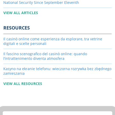
National Security Since September Eleventh
VIEW ALL ARTICLES
RESOURCES
Il casinò online come esperienza da esplorare, tra vetrine
digitali e scelte personali
Il fascino scenografico del casinò online: quando
l’intrattenimento diventa atmosfera
Kasyno na ekranie telefonu: wieczorna rozrywka bez zbędnego
zamieszania
VIEW ALL RESOURCES