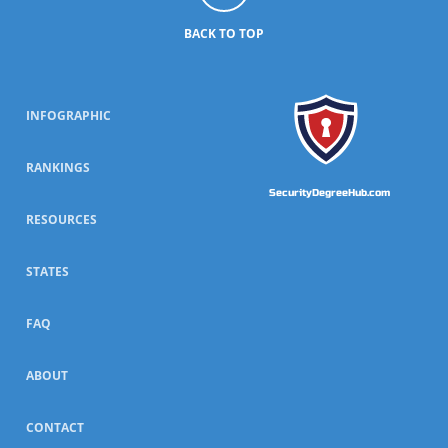
BACK TO TOP
INFOGRAPHIC
RANKINGS
SecurityDegreeHub.com
RESOURCES
STATES
FAQ
ABOUT
CONTACT