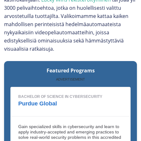
3000 pelivaihtoehtoa, jotka on huolellisesti valittu
arvostetuilla tuottajilta. Valikoimamme kattaa kaiken
mahdollisen perinteisistä hedelmäautomaateista
nykyaikaisiin videopeliautomaatteihin, joissa
edistyksellisiä ominaisuuksia sekä hämmästyttäviä
visuaalisia ratkaisuja.
Featured Programs