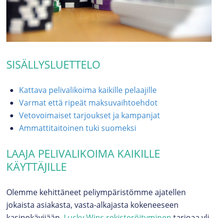
SISÄLLYSLUETTELO
Kattava pelivalikoima kaikille pelaajille
Varmat että ripeät maksuvaihtoehdot
Vetovoimaiset tarjoukset ja kampanjat
Ammattitaitoinen tuki suomeksi
LAAJA PELIVALIKOIMA KAIKILLE
KÄYTTÄJILLE
Olemme kehittäneet peliympäristömme ajatellen
jokaista asiakasta, vasta-alkajasta kokeneeseen
kasinokävijään.
Lucky Wins rekisteröityminen
tarjoaa yli