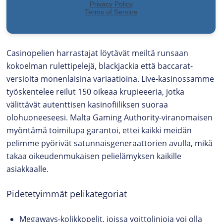
Casinopelien harrastajat löytävät meiltä runsaan
kokoelman rulettipelejä, blackjackia että baccarat-
versioita monenlaisina variaatioina. Live-kasinossamme
työskentelee reilut 150 oikeaa krupieeeria, jotka
välittävät autenttisen kasinofiiliksen suoraa
olohuoneeseesi. Malta Gaming Authority-viranomaisen
myöntämä toimilupa garantoi, ettei kaikki meidän
pelimme pyörivät satunnaisgeneraattorien avulla, mikä
takaa oikeudenmukaisen pelielämyksen kaikille
asiakkaalle.
Pidetetyimmät pelikategoriat
Megaways-kolikkopelit, joissa voittolinjoja voi olla