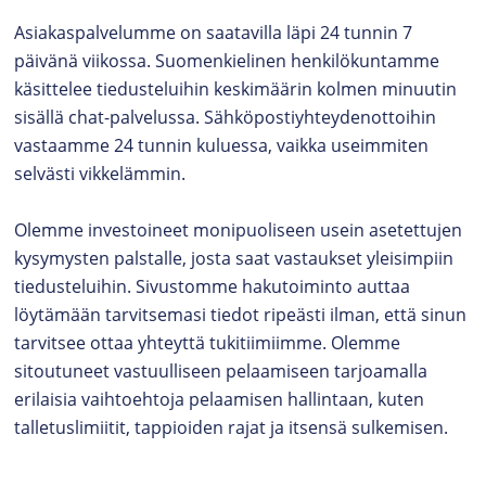
Asiakaspalvelumme on saatavilla läpi 24 tunnin 7
päivänä viikossa. Suomenkielinen henkilökuntamme
käsittelee tiedusteluihin keskimäärin kolmen minuutin
sisällä chat-palvelussa. Sähköpostiyhteydenottoihin
vastaamme 24 tunnin kuluessa, vaikka useimmiten
selvästi vikkelämmin.
Olemme investoineet monipuoliseen usein asetettujen
kysymysten palstalle, josta saat vastaukset yleisimpiin
tiedusteluihin. Sivustomme hakutoiminto auttaa
löytämään tarvitsemasi tiedot ripeästi ilman, että sinun
tarvitsee ottaa yhteyttä tukitiimiimme. Olemme
sitoutuneet vastuulliseen pelaamiseen tarjoamalla
erilaisia vaihtoehtoja pelaamisen hallintaan, kuten
talletuslimiitit, tappioiden rajat ja itsensä sulkemisen.