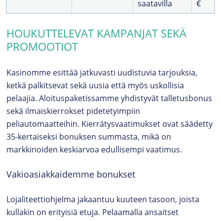
saatavilla
€
HOUKUTTELEVAT KAMPANJAT SEKÄ
PROMOOTIOT
Kasinomme esittää jatkuvasti uudistuvia tarjouksia,
ketkä palkitsevat sekä uusia että myös uskollisia
pelaajia. Aloituspaketissamme yhdistyvät talletusbonus
sekä ilmaiskierrokset pidetetyimpiin
peliautomaatteihin. Kierrätysvaatimukset ovat säädetty
35-kertaiseksi bonuksen summasta, mikä on
markkinoiden keskiarvoa edullisempi vaatimus.
Vakioasiakkaidemme bonukset
Lojaliteettiohjelma jakaantuu kuuteen tasoon, joista
kullakin on erityisiä etuja. Pelaamalla ansaitset