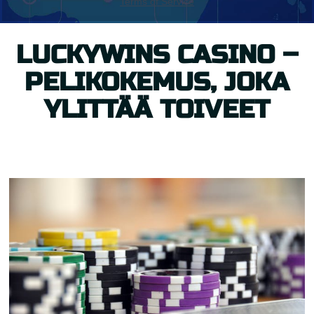
LUCKYWINS CASINO –
PELIKOKEMUS, JOKA
YLITTÄÄ TOIVEET