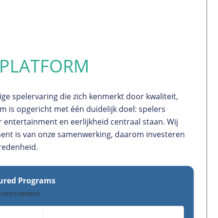
 PLATFORM
e spelervaring die zich kenmerkt door kwaliteit,
 is opgericht met één duidelijk doel: spelers
entertainment en eerlijkheid centraal staan. Wij
ment is van onze samenwerking, daarom investeren
vredenheid.
ured Programs