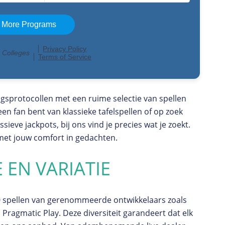
gsprotocollen met een ruime selectie van spellen
n fan bent van klassieke tafelspellen of op zoek
ieve jackpots, bij ons vind je precies wat je zoekt.
met jouw comfort in gedachten.
 EN VARIATIE
0 spellen van gerenommeerde ontwikkelaars zoals
ragmatic Play. Deze diversiteit garandeert dat elk