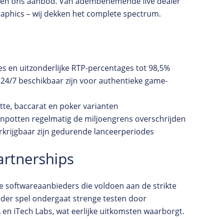
innen ons aanbod. Van adembenemende live dealer
 graphics – wij dekken het complete spectrum.
s en uitzonderlijke RTP-percentages tot 98,5%
 24/7 beschikbaar zijn voor authentieke game-
tte, baccarat en poker varianten
enpotten regelmatig de miljoengrens overschrijden
verkrijgbaar zijn gedurende lanceerperiodes
rtnerships
 softwareaanbieders die voldoen aan de strikte
Ieder spel ondergaat strenge testen door
en iTech Labs, wat eerlijke uitkomsten waarborgt.