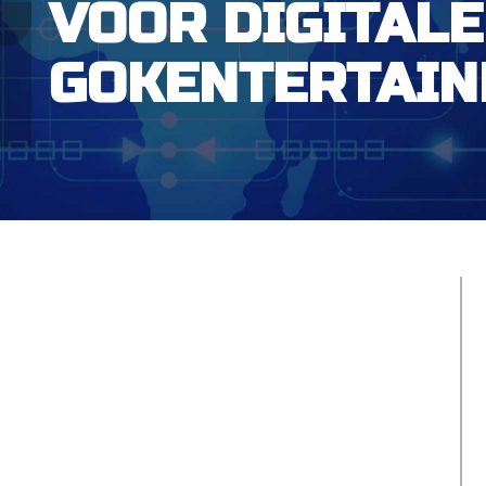
VOOR DIGITALE
GOKENTERTAI