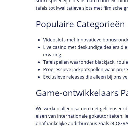
soort speler zijn ideale match ontdekt b
tafels tot kwalitatieve slots met filmische
Populaire Categorieën
Videoslots met innovatieve bonusronde
Live casino met deskundige dealers die
ervaring
Tafelspellen waaronder blackjack, roule
Progressieve jackpotspellen waar prijz
Exclusieve releases die alleen bij ons 
Game-ontwikkelaars Pa
We werken alleen samen met gelicenseerde
eisen van internationale gokautoriteiten. 
onafhankelijke auditbureaus zoals eCOGRA 