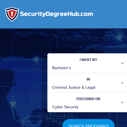
SecurityDegreeHub.com