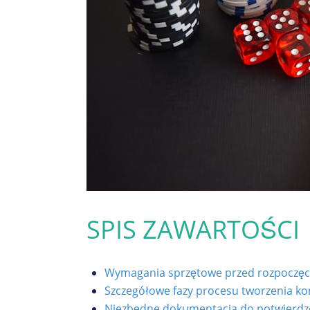
SPIS ZAWARTOŚCI
Wymagania sprzętowe przed rozpoczęci
Szczegółowe fazy procesu tworzenia ko
Niezbędne dokumentacja do potwierdz