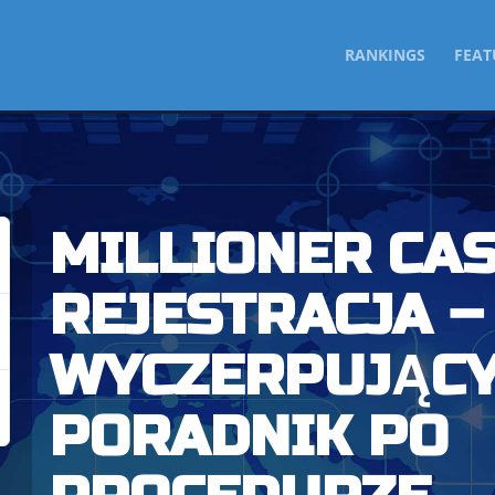
SKIP
RANKINGS
FEAT
TO
CONTENT
MILLIONER CA
REJESTRACJA –
WYCZERPUJĄC
PORADNIK PO