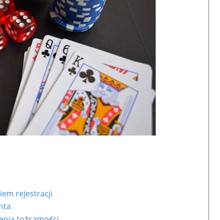
em rejestracji
nta
enia tożsamości