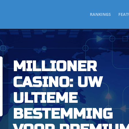
SKIP
RANKINGS
FEAT
TO
CONTENT
MILLIONER
CASINO: UW
ULTIEME
BESTEMMING