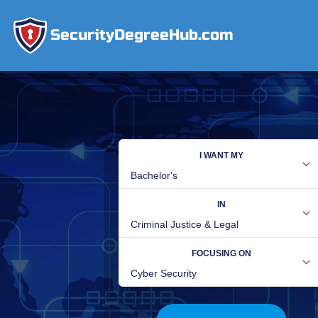
SecurityDegreeHub.com