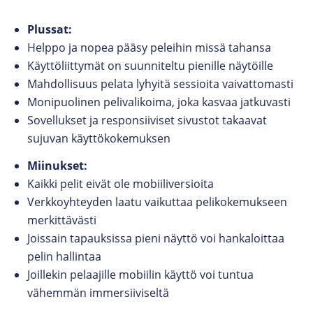
Plussat:
Helppo ja nopea pääsy peleihin missä tahansa
Käyttöliittymät on suunniteltu pienille näytöille
Mahdollisuus pelata lyhyitä sessioita vaivattomasti
Monipuolinen pelivalikoima, joka kasvaa jatkuvasti
Sovellukset ja responsiiviset sivustot takaavat
sujuvan käyttökokemuksen
Miinukset:
Kaikki pelit eivät ole mobiiliversioita
Verkkoyhteyden laatu vaikuttaa pelikokemukseen
merkittävästi
Joissain tapauksissa pieni näyttö voi hankaloittaa
pelin hallintaa
Joillekin pelaajille mobiilin käyttö voi tuntua
vähemmän immersiiviseltä