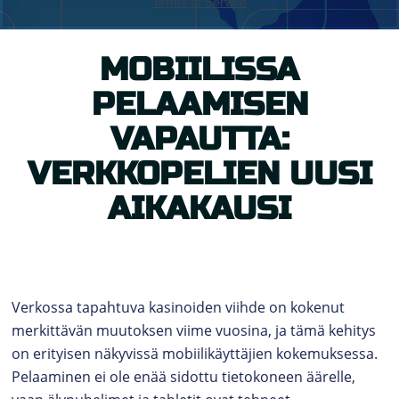
MOBIILISSA
PELAAMISEN
VAPAUTTA:
VERKKOPELIEN UUSI
AIKAKAUSI
Verkossa tapahtuva kasinoiden viihde on kokenut
merkittävän muutoksen viime vuosina, ja tämä kehitys
on erityisen näkyvissä mobiilikäyttäjien kokemuksessa.
Pelaaminen ei ole enää sidottu tietokoneen äärelle,