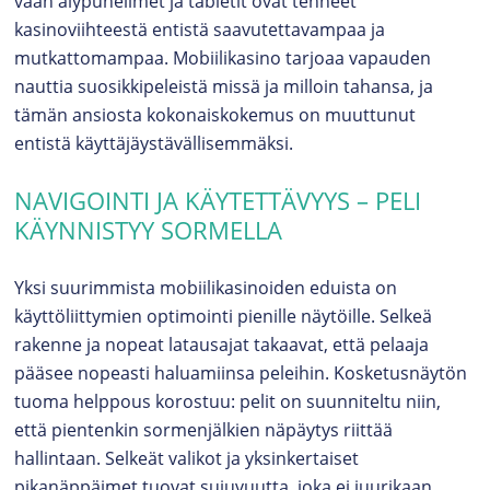
vaan älypuhelimet ja tabletit ovat tehneet
kasinoviihteestä entistä saavutettavampaa ja
mutkattomampaa. Mobiilikasino tarjoaa vapauden
nauttia suosikkipeleistä missä ja milloin tahansa, ja
tämän ansiosta kokonaiskokemus on muuttunut
entistä käyttäjäystävällisemmäksi.
NAVIGOINTI JA KÄYTETTÄVYYS – PELI
KÄYNNISTYY SORMELLA
Yksi suurimmista mobiilikasinoiden eduista on
käyttöliittymien optimointi pienille näytöille. Selkeä
rakenne ja nopeat latausajat takaavat, että pelaaja
pääsee nopeasti haluamiinsa peleihin. Kosketusnäytön
tuoma helppous korostuu: pelit on suunniteltu niin,
että pientenkin sormenjälkien näpäytys riittää
hallintaan. Selkeät valikot ja yksinkertaiset
pikanäppäimet tuovat sujuvuutta, joka ei juurikaan