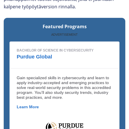
kalpene työpöytäversion rinnalla.
Featured Programs