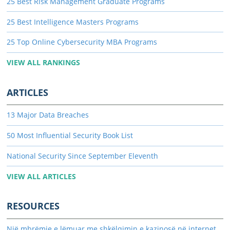
25 Best Risk Management Graduate Programs
25 Best Intelligence Masters Programs
25 Top Online Cybersecurity MBA Programs
VIEW ALL RANKINGS
ARTICLES
13 Major Data Breaches
50 Most Influential Security Book List
National Security Since September Eleventh
VIEW ALL ARTICLES
RESOURCES
Një mbrëmje e lëmuar me shkëlqimin e kazinosë në internet