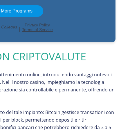
ON CRIPTOVALUTE
rattenimento online, introducendo vantaggi notevoli
i. Nel il nostro casino, impieghiamo la tecnologia
erazione sia controllabile e permanente, offrendo un
o del tale impianto: Bitcoin gestisce transazioni con
 per block, permettendo depositi e ritiri
i bonifici bancari che potrebbero richiedere da 3 a 5