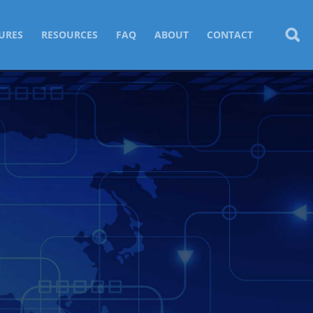
URES
RESOURCES
FAQ
ABOUT
CONTACT