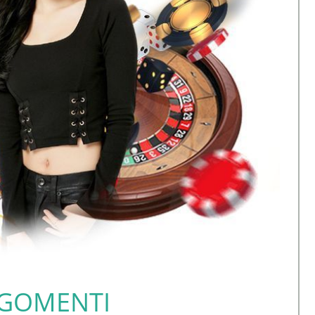
RGOMENTI