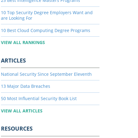
25 Best Intelligence Masters Programs
10 Top Security Degree Employers Want and
are Looking For
10 Best Cloud Computing Degree Programs
VIEW ALL RANKINGS
ARTICLES
National Security Since September Eleventh
13 Major Data Breaches
50 Most Influential Security Book List
VIEW ALL ARTICLES
RESOURCES