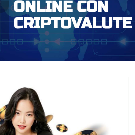
ONLINE CON
CRIPTOVALUTE