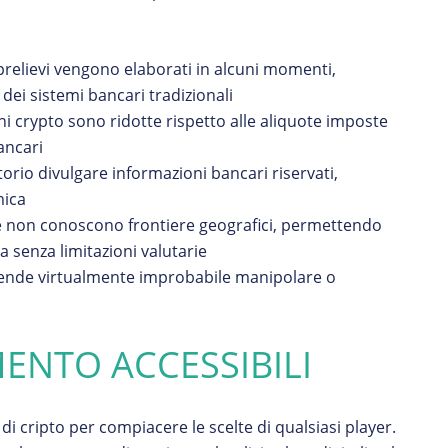
relievi vengono elaborati in alcuni momenti,
dei sistemi bancari tradizionali
oni crypto sono ridotte rispetto alle aliquote imposte
ancari
orio divulgare informazioni bancari riservati,
mica
e non conoscono frontiere geografici, permettendo
 senza limitazioni valutarie
rende virtualmente improbabile manipolare o
ENTO ACCESSIBILI
 cripto per compiacere le scelte di qualsiasi player.