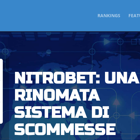
SKIP
RANKINGS
FEAT
TO
CONTENT
NITROBET: UNA
RINOMATA
SISTEMA DI
SCOMMESSE