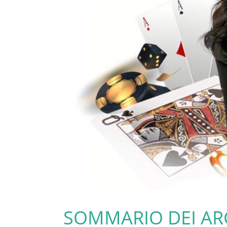
SOMMARIO DEI A