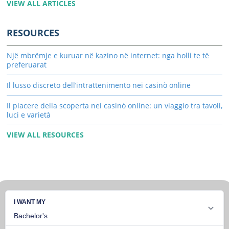
VIEW ALL ARTICLES
RESOURCES
Një mbrëmje e kuruar në kazino në internet: nga holli te të
preferuarat
Il lusso discreto dell’intrattenimento nei casinò online
Il piacere della scoperta nei casinò online: un viaggio tra tavoli,
luci e varietà
VIEW ALL RESOURCES