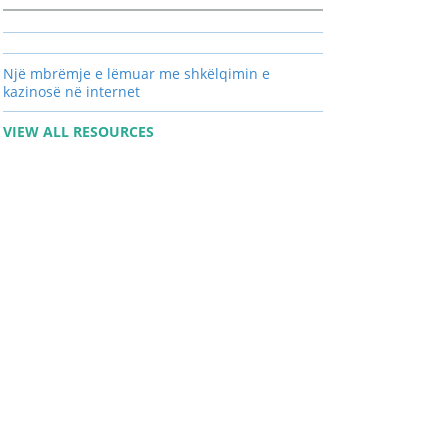
Një mbrëmje e lëmuar me shkëlqimin e
kazinosë në internet
VIEW ALL RESOURCES