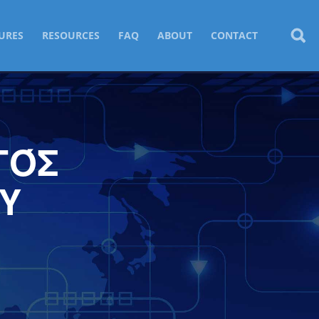
URES
RESOURCES
FAQ
ABOUT
CONTACT
ΓΌΣ
Υ