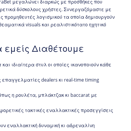
yraBet μεγαλώνει διαρκώς με προσθήκες που
ιρετικά δύσκολους χρήστες. Συνεργαζόμαστε με
ς προμηθευτές λογισμικού τα οποία δημιουργούν
εαματικά visuals και ρεαλιστικότατο ηχητικό
α εμείς Διαθέτουμε
 και ιδιαίτερα στυλ οι οποίες ικανοποιούν κάθε
επαγγελματίες dealers κι real-time timing
πως η ρουλέτα, μπλάκτζακ κι baccarat με
αφορετικές τακτικές εναλλακτικές προσεγγίσεις
υν εναλλακτική δυναμική κι αδρεναλίνη