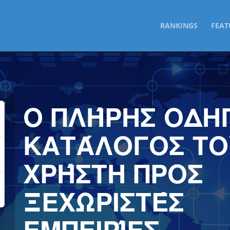
SKIP
RANKINGS
FEAT
TO
CONTENT
Ο ΠΛΉΡΗΣ ΟΔΗ
ΚΑΤΆΛΟΓΟΣ ΤΟ
ΧΡΉΣΤΗ ΠΡΟΣ
ΞΕΧΩΡΙΣΤΈΣ