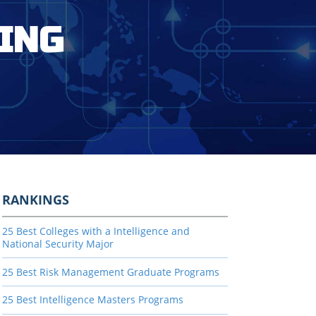
ING
RANKINGS
25 Best Colleges with a Intelligence and
National Security Major
25 Best Risk Management Graduate Programs
25 Best Intelligence Masters Programs