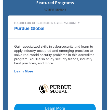
Featured Programs