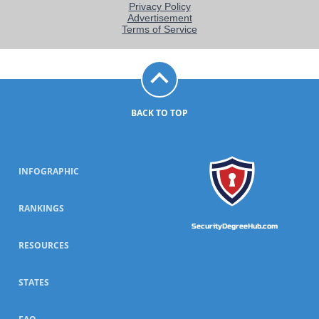
BACK TO TOP
INFOGRAPHIC
RANKINGS
SecurityDegreeHub.com
RESOURCES
STATES