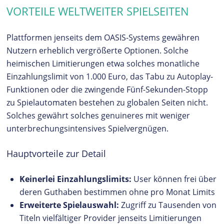
VORTEILE WELTWEITER SPIELSEITEN
Plattformen jenseits dem OASIS-Systems gewähren
Nutzern erheblich vergrößerte Optionen. Solche
heimischen Limitierungen etwa solches monatliche
Einzahlungslimit von 1.000 Euro, das Tabu zu Autoplay-
Funktionen oder die zwingende Fünf-Sekunden-Stopp
zu Spielautomaten bestehen zu globalen Seiten nicht.
Solches gewährt solches genuineres mit weniger
unterbrechungsintensives Spielvergnügen.
Hauptvorteile zur Detail
Keinerlei Einzahlungslimits:
User können frei über
deren Guthaben bestimmen ohne pro Monat Limits
Erweiterte Spielauswahl:
Zugriff zu Tausenden von
Titeln vielfältiger Provider jenseits Limitierungen