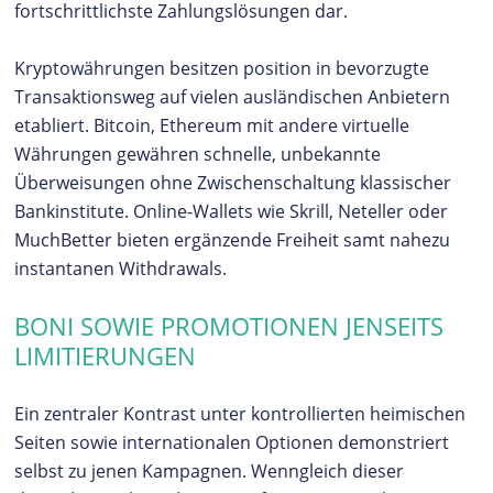
fortschrittlichste Zahlungslösungen dar.
Kryptowährungen besitzen position in bevorzugte
Transaktionsweg auf vielen ausländischen Anbietern
etabliert. Bitcoin, Ethereum mit andere virtuelle
Währungen gewähren schnelle, unbekannte
Überweisungen ohne Zwischenschaltung klassischer
Bankinstitute. Online-Wallets wie Skrill, Neteller oder
MuchBetter bieten ergänzende Freiheit samt nahezu
instantanen Withdrawals.
BONI SOWIE PROMOTIONEN JENSEITS
LIMITIERUNGEN
Ein zentraler Kontrast unter kontrollierten heimischen
Seiten sowie internationalen Optionen demonstriert
selbst zu jenen Kampagnen. Wenngleich dieser