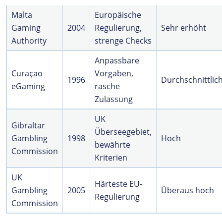
Malta
Europäische
Gaming
2004
Regulierung,
Sehr erhöht
Authority
strenge Checks
Anpassbare
Curaçao
Vorgaben,
1996
Durchschnittlic
eGaming
rasche
Zulassung
UK
Gibraltar
Überseegebiet,
Gambling
1998
Hoch
bewährte
Commission
Kriterien
UK
Härteste EU-
Gambling
2005
Überaus hoch
Regulierung
Commission