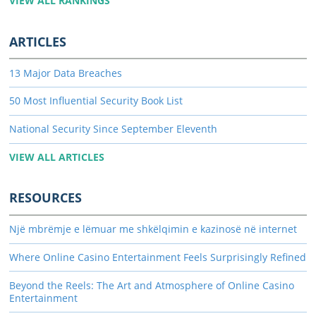
VIEW ALL RANKINGS
ARTICLES
13 Major Data Breaches
50 Most Influential Security Book List
National Security Since September Eleventh
VIEW ALL ARTICLES
RESOURCES
Një mbrëmje e lëmuar me shkëlqimin e kazinosë në internet
Where Online Casino Entertainment Feels Surprisingly Refined
Beyond the Reels: The Art and Atmosphere of Online Casino
Entertainment