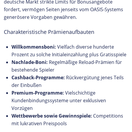
deutsche Markt strikte Limits für Bonusangebote
fordert, vermögen Seiten jenseits vom OASIS-Systems
generösere Vorgaben gewähren.
Charakteristische Prämienaufbauten
Willkommensboni:
Vielfach diverse hunderte
Prozent zu solche Initialeinzahlung plus Gratisspiele
Nachlade-Boni:
Regelmäßige Reload-Prämien für
bestehende Spieler
Cashback-Programme:
Rückvergütung jenes Teils
der Einbußen
Premium-Programme:
Vielschichtige
Kundenbindungssysteme unter exklusiven
Vorzügen
Wettbewerbe sowie Gewinnspiele:
Competitions
mit lukrativen Preispools