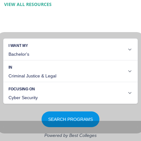
VIEW ALL RESOURCES