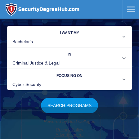
SecurityDegreeHub.com
SKIP
TO
CONTENT