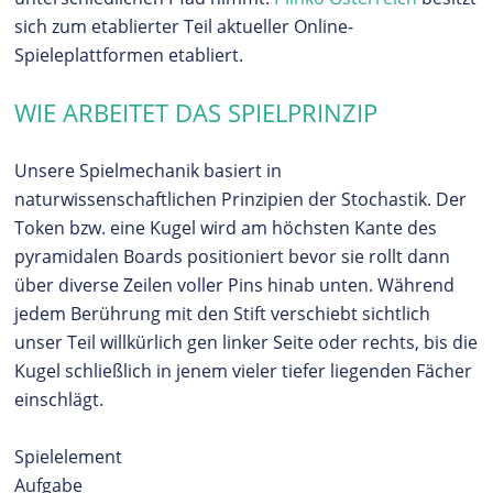
sich zum etablierter Teil aktueller Online-
Spieleplattformen etabliert.
WIE ARBEITET DAS SPIELPRINZIP
Unsere Spielmechanik basiert in
naturwissenschaftlichen Prinzipien der Stochastik. Der
Token bzw. eine Kugel wird am höchsten Kante des
pyramidalen Boards positioniert bevor sie rollt dann
über diverse Zeilen voller Pins hinab unten. Während
jedem Berührung mit den Stift verschiebt sichtlich
unser Teil willkürlich gen linker Seite oder rechts, bis die
Kugel schließlich in jenem vieler tiefer liegenden Fächer
einschlägt.
Spielelement
Aufgabe