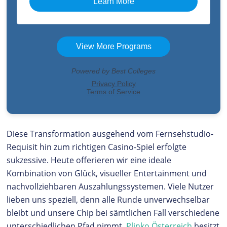
Diese Transformation ausgehend vom Fernsehstudio-
Requisit hin zum richtigen Casino-Spiel erfolgte
sukzessive. Heute offerieren wir eine ideale
Kombination von Glück, visueller Entertainment und
nachvollziehbaren Auszahlungssystemen. Viele Nutzer
lieben uns speziell, denn alle Runde unverwechselbar
bleibt und unsere Chip bei sämtlichen Fall verschiedene
unterschiedlichen Pfad nimmt.
Plinko Österreich
besitzt