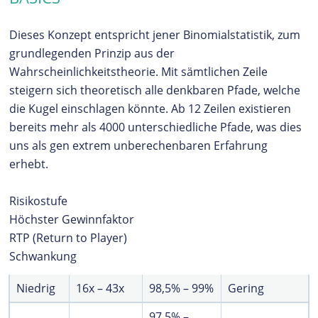
Dieses Konzept entspricht jener Binomialstatistik, zum
grundlegenden Prinzip aus der
Wahrscheinlichkeitstheorie. Mit sämtlichen Zeile
steigern sich theoretisch alle denkbaren Pfade, welche
die Kugel einschlagen könnte. Ab 12 Zeilen existieren
bereits mehr als 4000 unterschiedliche Pfade, was dies
uns als gen extrem unberechenbaren Erfahrung
erhebt.
Risikostufe
Höchster Gewinnfaktor
RTP (Return to Player)
Schwankung
Niedrig
16x – 43x
98,5% – 99%
Gering
97,5% –