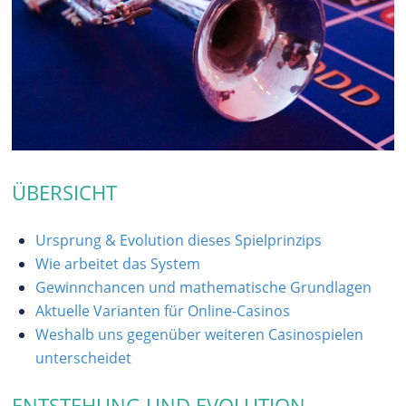
ÜBERSICHT
Ursprung & Evolution dieses Spielprinzips
Wie arbeitet das System
Gewinnchancen und mathematische Grundlagen
Aktuelle Varianten für Online-Casinos
Weshalb uns gegenüber weiteren Casinospielen
unterscheidet
ENTSTEHUNG UND EVOLUTION