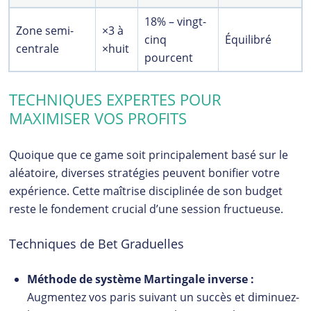
18% – vingt-
Zone semi-
×3 à
cinq
Équilibré
centrale
×huit
pourcent
TECHNIQUES EXPERTES POUR
MAXIMISER VOS PROFITS
Quoique que ce game soit principalement basé sur le
aléatoire, diverses stratégies peuvent bonifier votre
expérience. Cette maîtrise disciplinée de son budget
reste le fondement crucial d’une session fructueuse.
Techniques de Bet Graduelles
Méthode de système Martingale inverse :
Augmentez vos paris suivant un succès et diminuez-