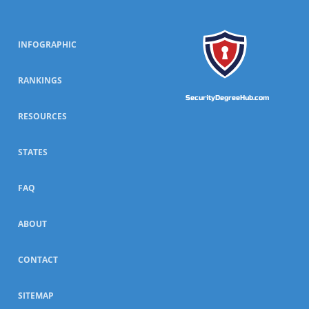
INFOGRAPHIC
RANKINGS
SecurityDegreeHub.com
RESOURCES
STATES
FAQ
ABOUT
CONTACT
SITEMAP