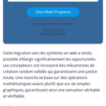
Cette migration vers les systèmes en web a rendu
possible d’élargir significativement les opportunités.
Les concepteurs ont incorporé des mécanismes de
création random validés qui garantissent une justice
totale. Une manche se base sur des opérations
mathématiques exacts plutôt que sur de simples
graphiques, garantissant ainsi une sensation véritable
et vérifiable.