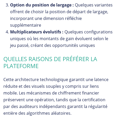
Option du position de largage :
Quelques variantes
offrent de choisir la position de départ de largage,
incorporant une dimension réfléchie
supplémentaire
Multiplicateurs évolutifs :
Quelques configurations
uniques où les montants de gain évoluent selon le
jeu passé, créant des opportunités uniques
QUELLES RAISONS DE PRÉFÉRER LA
PLATEFORME
Cette architecture technologique garantit une latence
réduite et des visuels souples y compris sur liens
mobile. Les mécanismes de chiffrement financier
préservent une opération, tandis que la certification
par des auditeurs indépendants garantit la régularité
entière des algorithmes aléatoires.