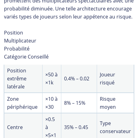
promettent des multiplicateurs spectaculaires avec une
probabilité diminuée. Une telle architecture encourage
variés types de joueurs selon leur appétence au risque.
Position
Multiplicateur
Probabilité
Catégorie Conseillé
Position
×50 à
Joueur
extrême
0.4% – 0.02
×1k
risqué
latérale
Zone
×10 à
Risque
8% – 15%
périphérique
×30
moyen
×0.5
Type
Centre
à
35% – 0.45
conservateur
×5×1