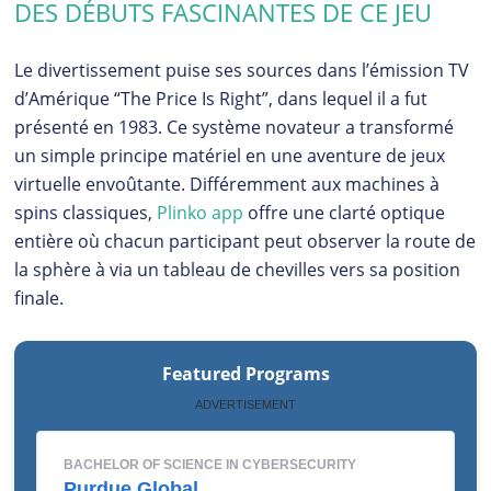
DES DÉBUTS FASCINANTES DE CE JEU
Le divertissement puise ses sources dans l’émission TV
d’Amérique “The Price Is Right”, dans lequel il a fut
présenté en 1983. Ce système novateur a transformé
un simple principe matériel en une aventure de jeux
virtuelle envoûtante. Différemment aux machines à
spins classiques,
Plinko app
offre une clarté optique
entière où chacun participant peut observer la route de
la sphère à via un tableau de chevilles vers sa position
finale.
Featured Programs