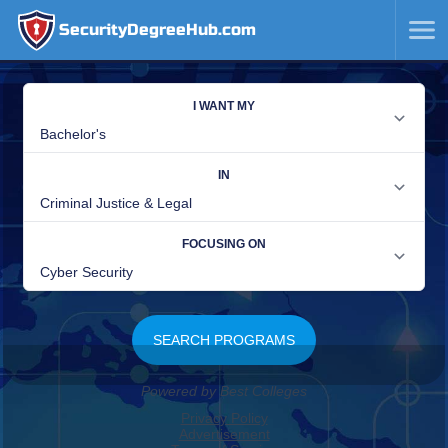
SecurityDegreeHub.com
SKIP
TO
CONTENT