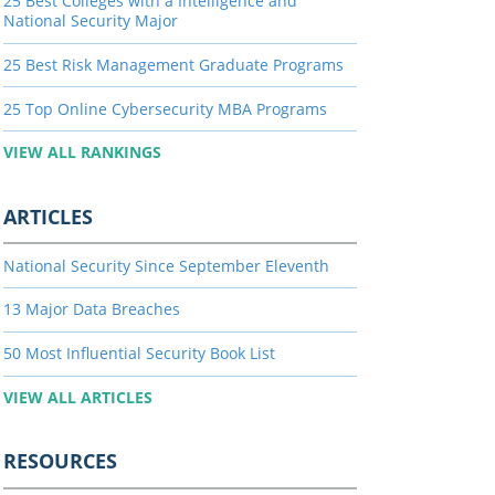
25 Best Colleges with a Intelligence and
National Security Major
25 Best Risk Management Graduate Programs
25 Top Online Cybersecurity MBA Programs
VIEW ALL RANKINGS
ARTICLES
National Security Since September Eleventh
13 Major Data Breaches
50 Most Influential Security Book List
VIEW ALL ARTICLES
RESOURCES