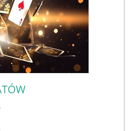
MATÓW
e
y