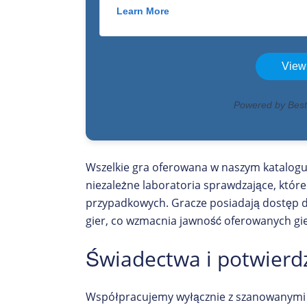
Wszelkie gra oferowana w naszym katalogu
niezależne laboratoria sprawdzające, któr
przypadkowych. Gracze posiadają dostęp d
gier, co wzmacnia jawność oferowanych gi
Świadectwa i potwierd
Współpracujemy wyłącznie z szanowanymi