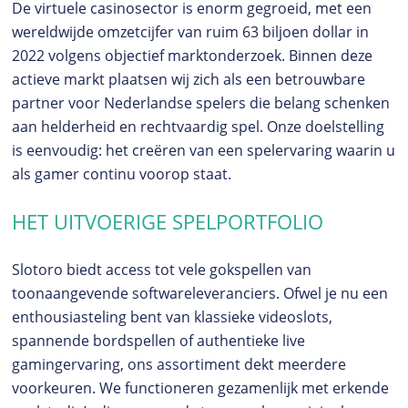
De virtuele casinosector is enorm gegroeid, met een
wereldwijde omzetcijfer van ruim 63 biljoen dollar in
2022 volgens objectief marktonderzoek. Binnen deze
actieve markt plaatsen wij zich als een betrouwbare
partner voor Nederlandse spelers die belang schenken
aan helderheid en rechtvaardig spel. Onze doelstelling
is eenvoudig: het creëren van een spelervaring waarin u
als gamer continu voorop staat.
HET UITVOERIGE SPELPORTFOLIO
Slotoro biedt access tot vele gokspellen van
toonaangevende softwareleveranciers. Ofwel je nu een
enthousiasteling bent van klassieke videoslots,
spannende bordspellen of authentieke live
gamingervaring, ons assortiment dekt meerdere
voorkeuren. We functioneren gezamenlijk met erkende