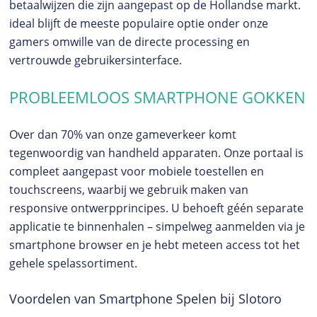
betaalwijzen die zijn aangepast op de Hollandse markt.
ideal blijft de meeste populaire optie onder onze
gamers omwille van de directe processing en
vertrouwde gebruikersinterface.
PROBLEEMLOOS SMARTPHONE GOKKEN
Over dan 70% van onze gameverkeer komt
tegenwoordig van handheld apparaten. Onze portaal is
compleet aangepast voor mobiele toestellen en
touchscreens, waarbij we gebruik maken van
responsive ontwerpprincipes. U behoeft géén separate
applicatie te binnenhalen – simpelweg aanmelden via je
smartphone browser en je hebt meteen access tot het
gehele spelassortiment.
Voordelen van Smartphone Spelen bij Slotoro