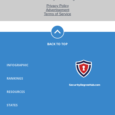
BACK TO TOP
INFOGRAPHIC
RANKINGS
SecurityDegreeHub.com
RESOURCES
STATES