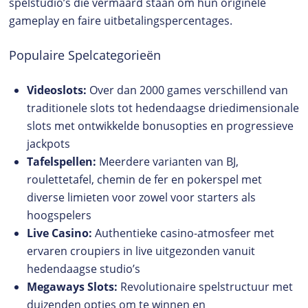
spelstudio’s die vermaard staan om hun originele
gameplay en faire uitbetalingspercentages.
Populaire Spelcategorieën
Videoslots:
Over dan 2000 games verschillend van
traditionele slots tot hedendaagse driedimensionale
slots met ontwikkelde bonusopties en progressieve
jackpots
Tafelspellen:
Meerdere varianten van BJ,
roulettetafel, chemin de fer en pokerspel met
diverse limieten voor zowel voor starters als
hoogspelers
Live Casino:
Authentieke casino-atmosfeer met
ervaren croupiers in live uitgezonden vanuit
hedendaagse studio’s
Megaways Slots:
Revolutionaire spelstructuur met
duizenden opties om te winnen en