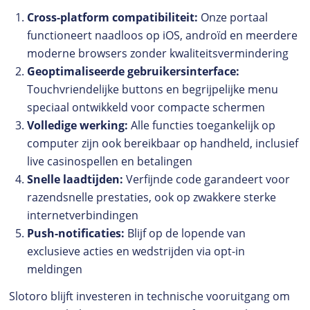
Cross-platform compatibiliteit:
Onze portaal
functioneert naadloos op iOS, androïd en meerdere
moderne browsers zonder kwaliteitsvermindering
Geoptimaliseerde gebruikersinterface:
Touchvriendelijke buttons en begrijpelijke menu
speciaal ontwikkeld voor compacte schermen
Volledige werking:
Alle functies toegankelijk op
computer zijn ook bereikbaar op handheld, inclusief
live casinospellen en betalingen
Snelle laadtijden:
Verfijnde code garandeert voor
razendsnelle prestaties, ook op zwakkere sterke
internetverbindingen
Push-notificaties:
Blijf op de lopende van
exclusieve acties en wedstrijden via opt-in
meldingen
Slotoro blijft investeren in technische vooruitgang om