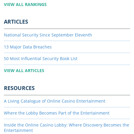
VIEW ALL RANKINGS
ARTICLES
National Security Since September Eleventh
13 Major Data Breaches
50 Most Influential Security Book List
VIEW ALL ARTICLES
RESOURCES
A Living Catalogue of Online Casino Entertainment
Where the Lobby Becomes Part of the Entertainment
Inside the Online Casino Lobby: Where Discovery Becomes the
Entertainment