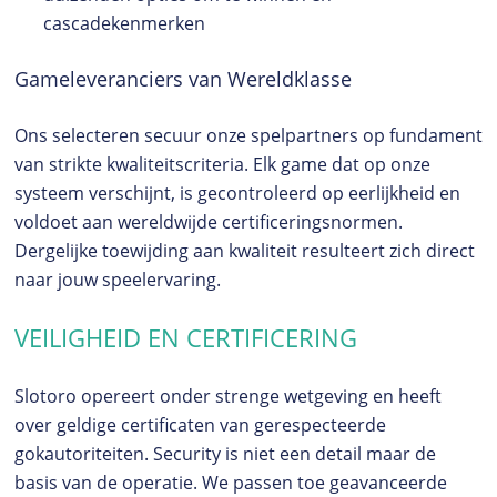
cascadekenmerken
Gameleveranciers van Wereldklasse
Ons selecteren secuur onze spelpartners op fundament
van strikte kwaliteitscriteria. Elk game dat op onze
systeem verschijnt, is gecontroleerd op eerlijkheid en
voldoet aan wereldwijde certificeringsnormen.
Dergelijke toewijding aan kwaliteit resulteert zich direct
naar jouw speelervaring.
VEILIGHEID EN CERTIFICERING
Slotoro opereert onder strenge wetgeving en heeft
over geldige certificaten van gerespecteerde
gokautoriteiten. Security is niet een detail maar de
basis van de operatie. We passen toe geavanceerde