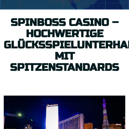
SPINBOSS CASINO –
HOCHWERTIGE
GLÜCKSSPIELUNTERHA
MIT
SPITZENSTANDARDS