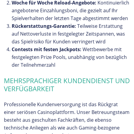
Woche für Woche Reload-Angebote:
Kontinuierlich
angebotene Einzahlungsboni, die gezielt auf Ihr
Spielverhalten der letzten Tage abgestimmt werden
Rückerstattungs-Garantie:
Teilweise Erstattung
auf Nettoverluste in festgelegter Zeitspannen, was
das Spielrisiko für Kunden verringert wird
Contests mit festen Jackpots:
Wettbewerbe mit
festgelegten Prize Pools, unabhängig von bezüglich
der Teilnehmerzahl
MEHRSPRACHIGER KUNDENDIENST UND
VERFÜGBARKEIT
Professionelle Kundenversorgung ist das Rückgrat
einer seriösen Casinoplattform. Unser Betreuungsteam
besteht aus geschulten Fachkräften, die ebenso
technische Anliegen als wie auch Gaming-bezogene