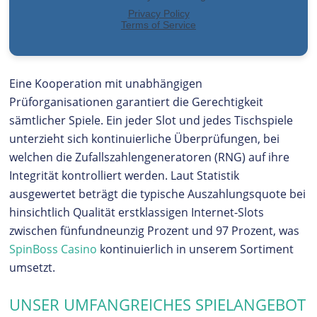
Eine Kooperation mit unabhängigen
Prüforganisationen garantiert die Gerechtigkeit
sämtlicher Spiele. Ein jeder Slot und jedes Tischspiele
unterzieht sich kontinuierliche Überprüfungen, bei
welchen die Zufallszahlengeneratoren (RNG) auf ihre
Integrität kontrolliert werden. Laut Statistik
ausgewertet beträgt die typische Auszahlungsquote bei
hinsichtlich Qualität erstklassigen Internet-Slots
zwischen fünfundneunzig Prozent und 97 Prozent, was
SpinBoss Casino
kontinuierlich in unserem Sortiment
umsetzt.
UNSER UMFANGREICHES SPIELANGEBOT