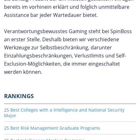
bereits im vorhinein erklärt und folglich unmittelbare
Assistance bar jeder Wartedauer bietet.
Verantwortungsbewusstes Gaming steht bei SpinBoss
an erster Stelle. Deshalb bieten wir verschiedene
Werkzeuge zur Selbstbeschränkung, darunter
Einzahlungsbeschränkungen, Verlustlimits und Self-
Exclusion-Möglichkeiten, die immer eingeschaltet
werden können.
RANKINGS
25 Best Colleges with a Intelligence and National Security
Major
25 Best Risk Management Graduate Programs