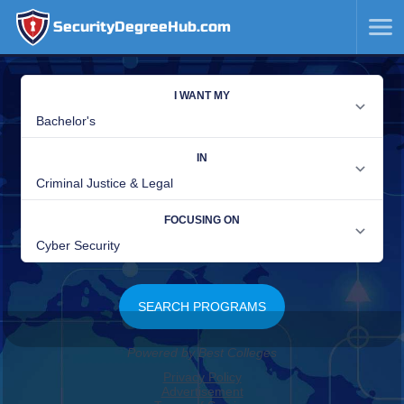
SecurityDegreeHub.com
SKIP
TO
CONTENT