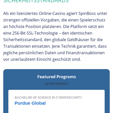
Als ein lizenziertes Online-Casino agiert SpinBoss unter
strengen offiziellen Vorgaben, die einen Spielerschutz
an höchste Position platzieren. Die Platform setzt ein
eine 256-Bit-SSL-Technologie – den identischen
Sicherheitsstandard, den globale Geldhäuser für die
Transaktionen einsetzen. Jene Technik garantiert, dass
jegliche persönlichen Daten und Finanztransaktionen
vor unerlaubtem Einsicht geschützt sind.
Featured Programs