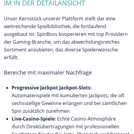
IM IN DER DETAILANSICHT
Unser Kernstück unserer Plattform stellt dar eine
weitreichende Spielbibliothek, die fortlaufend
ausgebaut ist. SpinBoss kooperieren mit top Providern
der Gaming-Branche, um das abwechslungsreiches
Sortiment anzubieten, das diverse Spielerwünsche
erfüllt.
Bereiche mit maximaler Nachfrage
Progressive Jackpot Jackpot-Slots:
Automatenspiele mit kumulierten Jackpots, die oft
sechsstellige Gewinne erlangen und bei sämtlichen
Spin zusätzlich zunehmen
Live-Casino-Spiele:
Echte Casino-Atmosphäre
durch Direktübertragungen mit professionellen