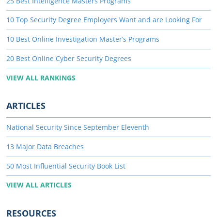
25 Best Intelligence Masters Programs
10 Top Security Degree Employers Want and are Looking For
10 Best Online Investigation Master’s Programs
20 Best Online Cyber Security Degrees
VIEW ALL RANKINGS
ARTICLES
National Security Since September Eleventh
13 Major Data Breaches
50 Most Influential Security Book List
VIEW ALL ARTICLES
RESOURCES