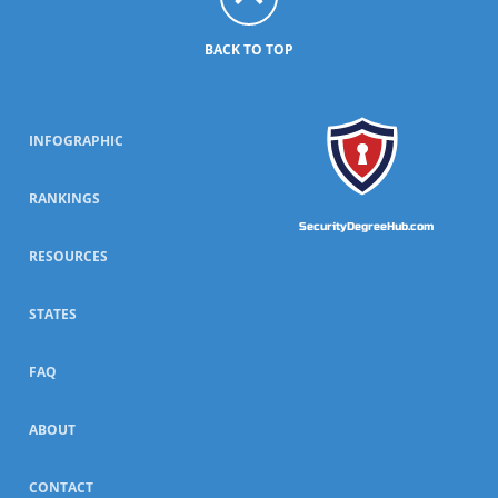
BACK TO TOP
INFOGRAPHIC
RANKINGS
SecurityDegreeHub.com
RESOURCES
STATES
FAQ
ABOUT
CONTACT