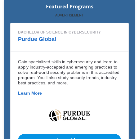
Featured Programs