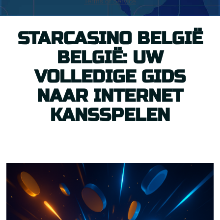
STARCASINO BELGIË
BELGIË: UW
VOLLEDIGE GIDS
NAAR INTERNET
KANSSPELEN