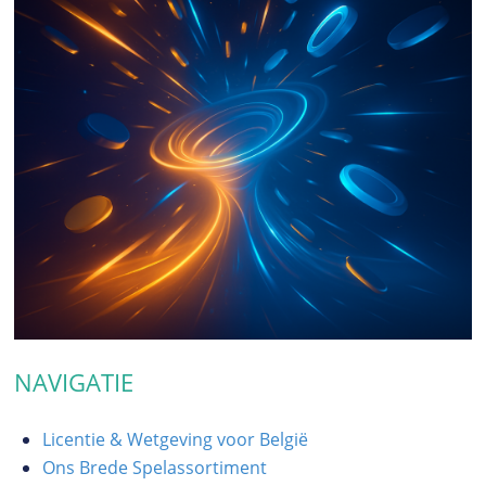
NAVIGATIE
Licentie & Wetgeving voor België
Ons Brede Spelassortiment