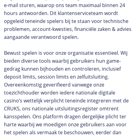
e-mail sturen, waarop ons team maximaal binnen 24
hours antwoorden. Dit klantenserviceteam wordt
opgeleid teneinde spelers bij te staan voor technische
problemen, account-kwesties, financiële zaken & advies
aangaande verantwoord spelen.
Bewust spelen is voor onze organisatie essentieel. Wij
bieden diverse tools waarbij gebruikers hun game-
gedrag kunnen bijhouden en controleren, inclusief
deposit limits, session limits en zelfuitsluiting.
Overeenkomstig geverifieerd vanwege onze
toezichthouder worden iedere nationale digitale
casino’s wettelijk verplicht teneinde integreren met de
CRUKS, ons nationale uitsluitingsregister omtrent
kansspelen. Ons platform dragen dergelijke plicht ter
harte waarbij we moedigen onze gebruikers aan voor
het spelen als vermaak te beschouwen, eerder dan