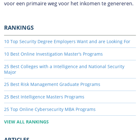
voor een primaire weg voor het inkomen te genereren.
RANKINGS
10 Top Security Degree Employers Want and are Looking For
10 Best Online Investigation Master’s Programs
25 Best Colleges with a Intelligence and National Security
Major
25 Best Risk Management Graduate Programs
25 Best Intelligence Masters Programs
25 Top Online Cybersecurity MBA Programs
VIEW ALL RANKINGS
ARTICLES