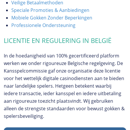
Veilige Betaalmethoden
Speciale Promoties & Aanbiedingen
Mobiele Gokken Zonder Beperkingen
Professionele Ondersteuning
LICENTIE EN REGULERING IN BELGIË
In de hoedanigheid van 100% gecertificeerd platform
werken we onder rigoureuze Belgische regelgeving. De
Kansspelcommissie gaf onze organisatie deze licentie
voor het wettelijk digitale casinodiensten aan te bieden
naar landelijke spelers. Hetgeen betekent waarbij
iedere transactie, ieder kansspel en iedere uitbetaling
aan rigoureuze toezicht plaatsvindt. Wij gebruiken
alleen de strengste standaarden voor bewust gokken &
spelersbeveiliging.