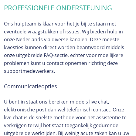
PROFESSIONELE ONDERSTEUNING
Ons hulpteam is klaar voor het je bij te staan met
eventuele vraagstukken of issues. Wij bieden hulp in
onze Nederlands via diverse kanalen. Deze meeste
kwesties kunnen direct worden beantwoord middels
onze uitgebreide FAQ-sectie, echter voor moeilijkere
problemen kunt u contact opnemen richting deze
supportmedewerkers.
Communicatieopties
U bent in staat ons bereiken middels live chat,
elektronische post dan wel telefonisch contact. Onze
live chat is de snelste methode voor het assistentie te
verkrijgen terwijl het staat toegankelijk gedurende
uitgebreide werktijden. Bij weinig acute zaken kan u uw