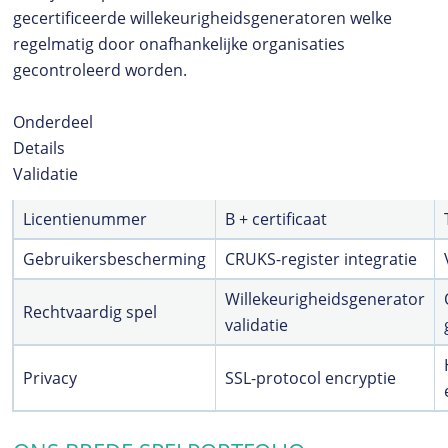
gecertificeerde willekeurigheidsgeneratoren welke
regelmatig door onafhankelijke organisaties
gecontroleerd worden.
Onderdeel
Details
Validatie
Licentienummer
B + certificaat
Gebruikersbescherming
CRUKS-register integratie
Willekeurigheidsgenerator
Rechtvaardig spel
validatie
Privacy
SSL-protocol encryptie