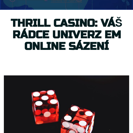
THRILL CASINO: VÁŠ
RÁDCE UNIVERZ EM
ONLINE SÁZENÍ