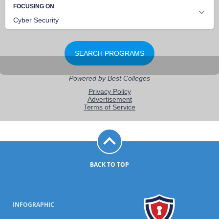
BACK TO TOP
INFOGRAPHIC