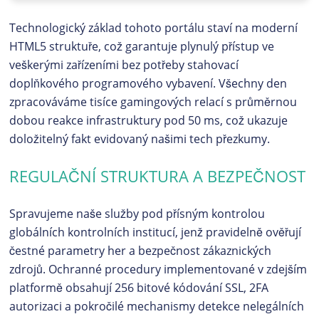
Technologický základ tohoto portálu staví na moderní
HTML5 struktuře, což garantuje plynulý přístup ve
veškerými zařízeními bez potřeby stahovací
doplňkového programového vybavení. Všechny den
zpracováváme tisíce gamingových relací s průměrnou
dobou reakce infrastruktury pod 50 ms, což ukazuje
doložitelný fakt evidovaný našimi tech přezkumy.
REGULAČNÍ STRUKTURA A BEZPEČNOST
Spravujeme naše služby pod přísným kontrolou
globálních kontrolních institucí, jenž pravidelně ověřují
čestné parametry her a bezpečnost zákaznických
zdrojů. Ochranné procedury implementované v zdejším
platformě obsahují 256 bitové kódování SSL, 2FA
autorizaci a pokročilé mechanismy detekce nelegálních