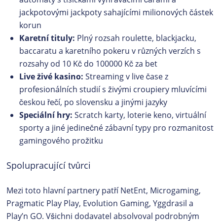
jackpotovými jackpoty sahajícími milionových částek
korun
Karetní tituly:
Plný rozsah roulette, blackjacku,
baccaratu a karetního pokeru v různých verzích s
rozsahy od 10 Kč do 100000 Kč za bet
Live živé kasino:
Streaming v live čase z
profesionálních studií s živými croupiery mluvícími
českou řečí, po slovensku a jinými jazyky
Speciální hry:
Scratch karty, loterie keno, virtuální
sporty a jiné jedinečné zábavní typy pro rozmanitost
gamingového prožitku
Spolupracující tvůrci
Mezi toto hlavní partnery patří NetEnt, Microgaming,
Pragmatic Play Play, Evolution Gaming, Yggdrasil a
Play’n GO. Všichni dodavatel absolvoval podrobným