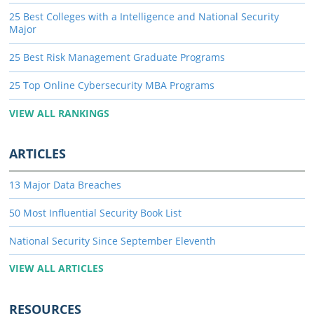
25 Best Colleges with a Intelligence and National Security
Major
25 Best Risk Management Graduate Programs
25 Top Online Cybersecurity MBA Programs
VIEW ALL RANKINGS
ARTICLES
13 Major Data Breaches
50 Most Influential Security Book List
National Security Since September Eleventh
VIEW ALL ARTICLES
RESOURCES