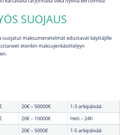
 kattavalla tarjonnalla sekä hyvillä kertoimilla
YÖS SUOJAUS
 suojatut maksumenetelmät edustavat käyttäjille
nostaneet etenkin maksujenkäsittelyyn
en.
€
20€ – 50000€
1-3 arkipäivää
€
20€ – 10000€
Heti – 24h
20€ – 5000€
1-5 arkipäivää