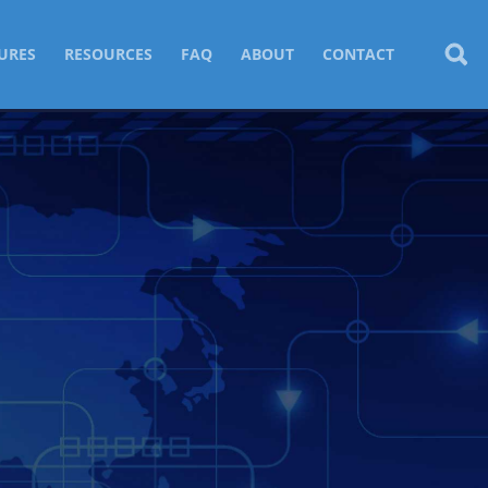
URES
RESOURCES
FAQ
ABOUT
CONTACT