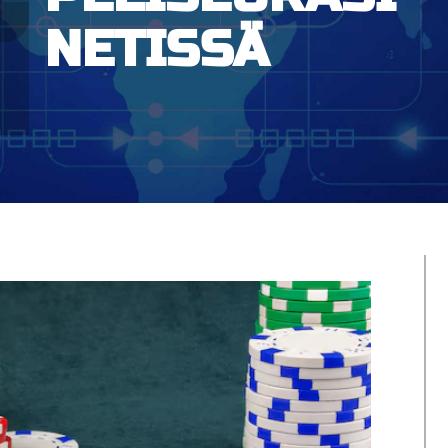
NETISSÄ