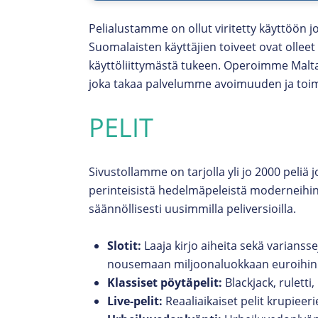
Pelialustamme on ollut viritetty käyttöön jok
Suomalaisten käyttäjien toiveet ovat olleet
käyttöliittymästä tukeen. Operoimme Maltan
joka takaa palvelumme avoimuuden ja toim
PELIT
Sivustollamme on tarjolla yli jo 2000 peliä jo
perinteisistä hedelmäpeleistä moderneihin
säännöllisesti uusimmilla peliversioilla.
Slotit:
Laaja kirjo aiheita sekä variansse
nousemaan miljoonaluokkaan euroihin
Klassiset pöytäpelit:
Blackjack, ruletti
Live-pelit:
Reaaliaikaiset pelit krupiee