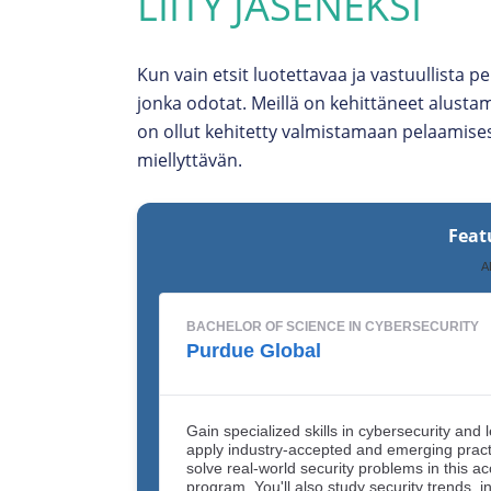
LIITY JÄSENEKSI
Kun vain etsit luotettavaa ja vastuullista pe
jonka odotat. Meillä on kehittäneet alusta
on ollut kehitetty valmistamaan pelaamis
miellyttävän.
Feat