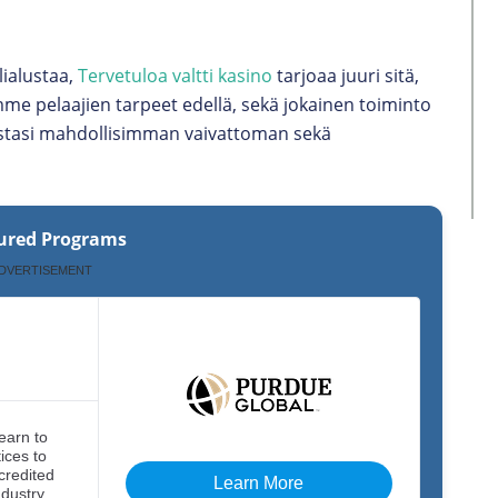
lialustaa,
Tervetuloa valtti kasino
tarjoaa juuri sitä,
mme pelaajien tarpeet edellä, sekä jokainen toiminto
estasi mahdollisimman vaivattoman sekä
ured Programs