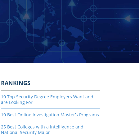
RANKINGS
10 Top Security Degree Employers Want and
are Looking For
10 Best Online Investigation Master’s Programs
25 Best Colleges with a Intelligence and
National Security Major