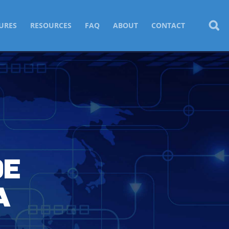
URES
RESOURCES
FAQ
ABOUT
CONTACT
DE
A