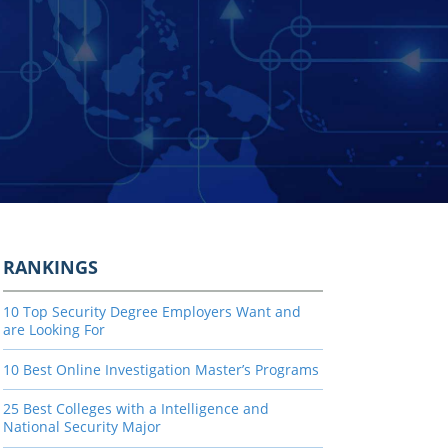
RANKINGS
10 Top Security Degree Employers Want and
are Looking For
10 Best Online Investigation Master’s Programs
25 Best Colleges with a Intelligence and
National Security Major