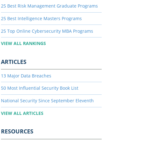
25 Best Risk Management Graduate Programs
25 Best Intelligence Masters Programs
25 Top Online Cybersecurity MBA Programs
VIEW ALL RANKINGS
ARTICLES
13 Major Data Breaches
50 Most Influential Security Book List
National Security Since September Eleventh
VIEW ALL ARTICLES
RESOURCES