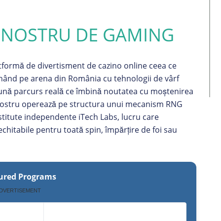
L NOSTRU DE GAMING
tformă de divertisment de cazino online ceea ce
onând pe arena din România cu tehnologii de vârf
 bună parcurs reală ce îmbină noutatea cu moștenirea
ul nostru operează pe structura unui mecanism RNG
itute independente iTech Labs, lucru care
 echitabile pentru toată spin, împărțire de foi sau
ured Programs