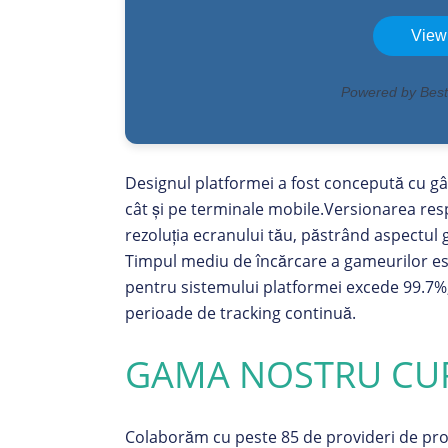
Designul platformei a fost concepută cu gân
cât și pe terminale mobile.Versionarea resp
rezoluția ecranului tău, păstrând aspectul gr
Timpul mediu de încărcare a gameurilor este
pentru sistemului platformei excede 99.7%, p
perioade de tracking continuă.
GAMA NOSTRU CUP
Colaborăm cu peste 85 de provideri de prog