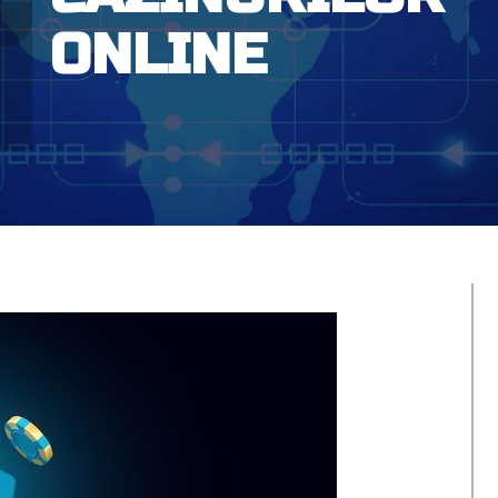
ONLINE