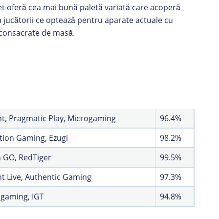
 oferă cea mai bună paletă variată care acoperă
 la jucătorii ce optează pentru aparate actuale cu
r consacrate de masă.
t, Pragmatic Play, Microgaming
96.4%
tion Gaming, Ezugi
98.2%
n GO, RedTiger
99.5%
t Live, Authentic Gaming
97.3%
gaming, IGT
94.8%