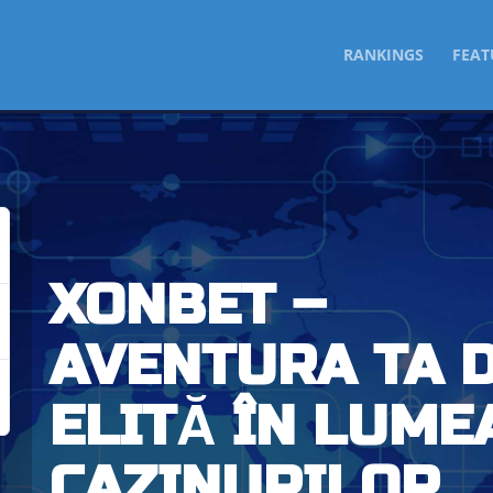
SKIP
RANKINGS
FEAT
TO
CONTENT
XONBET –
AVENTURA TA 
ELITĂ ÎN LUME
CAZINURILOR