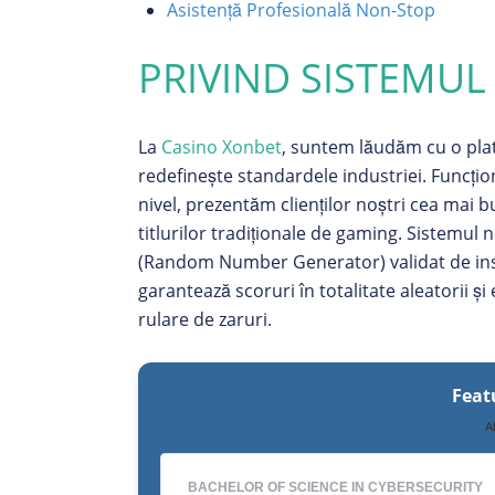
Asistență Profesională Non-Stop
PRIVIND SISTEMU
La
Casino Xonbet
, suntem lăudăm cu o pla
redefinește standardele industriei. Funcți
nivel, prezentăm clienților noștri cea mai
titlurilor tradiționale de gaming. Sistem
(Random Number Generator) validat de inst
garantează scoruri în totalitate aleatorii și
rulare de zaruri.
Feat