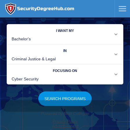
SecurityDegreeHub.com
SKIP
TO
CONTENT