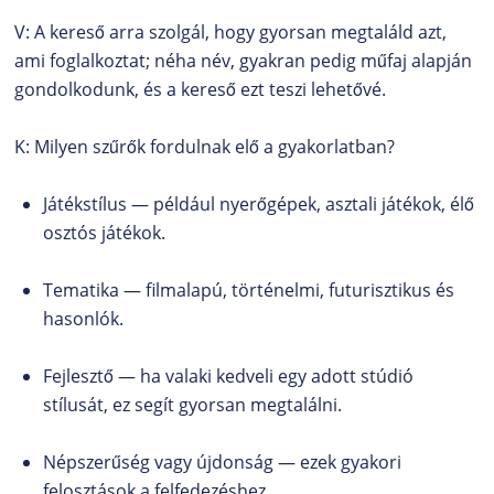
V: A kereső arra szolgál, hogy gyorsan megtaláld azt,
ami foglalkoztat; néha név, gyakran pedig műfaj alapján
gondolkodunk, és a kereső ezt teszi lehetővé.
K: Milyen szűrők fordulnak elő a gyakorlatban?
Játékstílus — például nyerőgépek, asztali játékok, élő
osztós játékok.
Tematika — filmalapú, történelmi, futurisztikus és
hasonlók.
Fejlesztő — ha valaki kedveli egy adott stúdió
stílusát, ez segít gyorsan megtalálni.
Népszerűség vagy újdonság — ezek gyakori
felosztások a felfedezéshez.