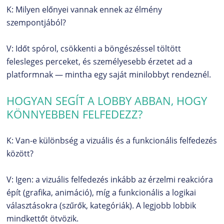
K: Milyen előnyei vannak ennek az élmény
szempontjából?
V: Időt spórol, csökkenti a böngészéssel töltött
felesleges perceket, és személyesebb érzetet ad a
platformnak — mintha egy saját minilobbyt rendeznél.
HOGYAN SEGÍT A LOBBY ABBAN, HOGY
KÖNNYEBBEN FELFEDEZZ?
K: Van-e különbség a vizuális és a funkcionális felfedezés
között?
V: Igen: a vizuális felfedezés inkább az érzelmi reakcióra
épít (grafika, animáció), míg a funkcionális a logikai
választásokra (szűrők, kategóriák). A legjobb lobbik
mindkettőt ötvözik.