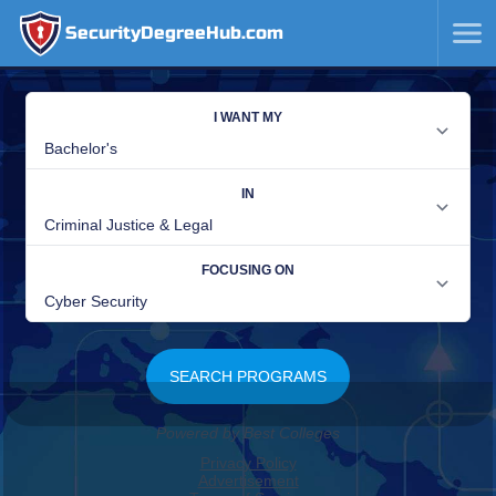
SecurityDegreeHub.com
SKIP
TO
CONTENT