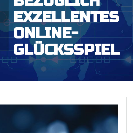
BEZÜGLICH
EXZELLENTES
ONLINE-
GLÜCKSSPIEL