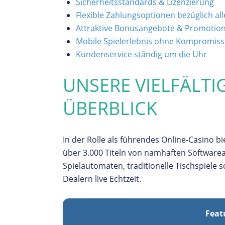
Sicherheitsstandards & Lizenzierung
Flexible Zahlungsoptionen bezüglich all
Attraktive Bonusangebote & Promotio
Mobile Spielerlebnis ohne Kompromiss
Kundenservice ständig um die Uhr
UNSERE VIELFÄLTI
ÜBERBLICK
In der Rolle als führendes Online-Casino bi
über 3.000 Titeln von namhaften Softwarea
Spielautomaten, traditionelle Tischspiele s
Dealern live Echtzeit.
Feat