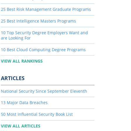
25 Best Risk Management Graduate Programs
25 Best Intelligence Masters Programs
10 Top Security Degree Employers Want and
are Looking For
10 Best Cloud Computing Degree Programs
VIEW ALL RANKINGS
ARTICLES
National Security Since September Eleventh
13 Major Data Breaches
50 Most Influential Security Book List
VIEW ALL ARTICLES