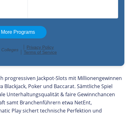
rch progressiven Jackpot-Slots mit Millionengewinnen
 Blackjack, Poker und Baccarat. Sämtliche Spiel
le Unterhaltungsqualität & faire Gewinnchancen
haft samt Branchenführern etwa NetEnt,
tic Play sichert technische Perfektion und