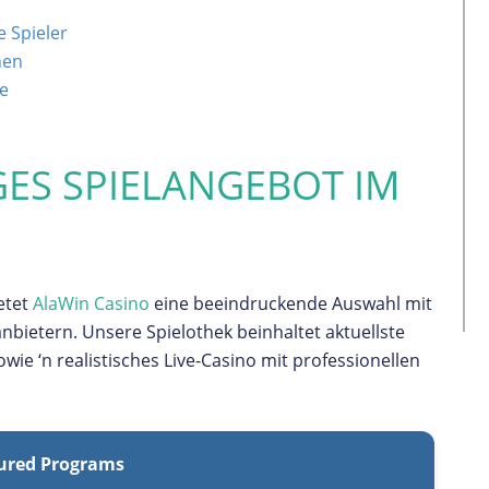
e Spieler
nen
e
GES SPIELANGEBOT IM
etet
AlaWin Casino
eine beeindruckende Auswahl mit
nbietern. Unsere Spielothek beinhaltet aktuellste
owie ‘n realistisches Live-Casino mit professionellen
ured Programs