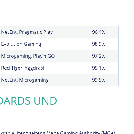
NetEnt, Pragmatic Play
96,4%
Evolution Gaming
98,9%
Microgaming, Play’n GO
97,2%
Red Tiger, Yggdrasil
95,1%
NetEnt, Microgaming
99,5%
DARDS UND
ücksspiellizenz seitens Malta Gaming Authority (MGA),