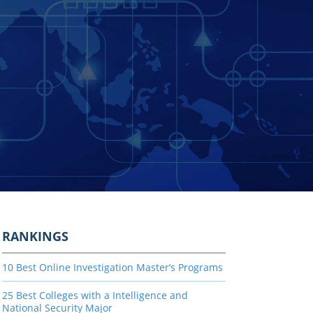
RANKINGS
10 Best Online Investigation Master’s Programs
25 Best Colleges with a Intelligence and
National Security Major