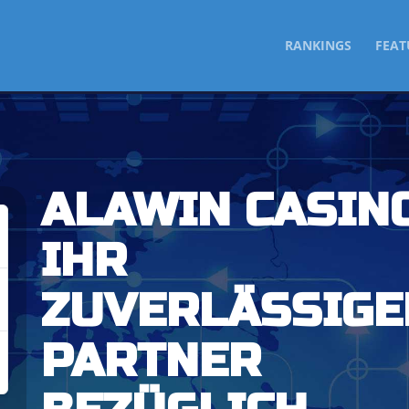
SKIP
RANKINGS
FEAT
TO
CONTENT
ALAWIN CASIN
IHR
ZUVERLÄSSIGE
PARTNER