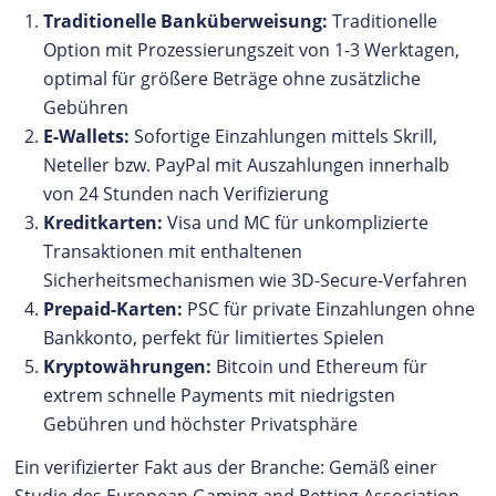
Traditionelle Banküberweisung:
Traditionelle
Option mit Prozessierungszeit von 1-3 Werktagen,
optimal für größere Beträge ohne zusätzliche
Gebühren
E-Wallets:
Sofortige Einzahlungen mittels Skrill,
Neteller bzw. PayPal mit Auszahlungen innerhalb
von 24 Stunden nach Verifizierung
Kreditkarten:
Visa und MC für unkomplizierte
Transaktionen mit enthaltenen
Sicherheitsmechanismen wie 3D-Secure-Verfahren
Prepaid-Karten:
PSC für private Einzahlungen ohne
Bankkonto, perfekt für limitiertes Spielen
Kryptowährungen:
Bitcoin und Ethereum für
extrem schnelle Payments mit niedrigsten
Gebühren und höchster Privatsphäre
Ein verifizierter Fakt aus der Branche: Gemäß einer
Studie des European Gaming and Betting Association