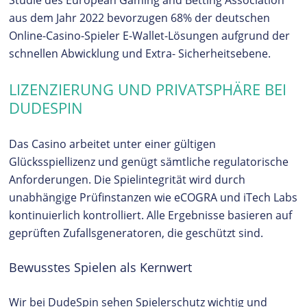
aus dem Jahr 2022 bevorzugen 68% der deutschen
Online-Casino-Spieler E-Wallet-Lösungen aufgrund der
schnellen Abwicklung und Extra- Sicherheitsebene.
LIZENZIERUNG UND PRIVATSPHÄRE BEI
DUDESPIN
Das Casino arbeitet unter einer gültigen
Glücksspiellizenz und genügt sämtliche regulatorische
Anforderungen. Die Spielintegrität wird durch
unabhängige Prüfinstanzen wie eCOGRA und iTech Labs
kontinuierlich kontrolliert. Alle Ergebnisse basieren auf
geprüften Zufallsgeneratoren, die geschützt sind.
Bewusstes Spielen als Kernwert
Wir bei DudeSpin sehen Spielerschutz wichtig und