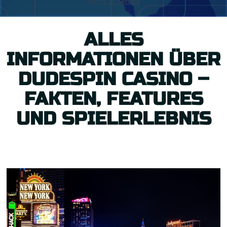
ALLES
INFORMATIONEN ÜBER
DUDESPIN CASINO –
FAKTEN, FEATURES
UND SPIELERLEBNIS