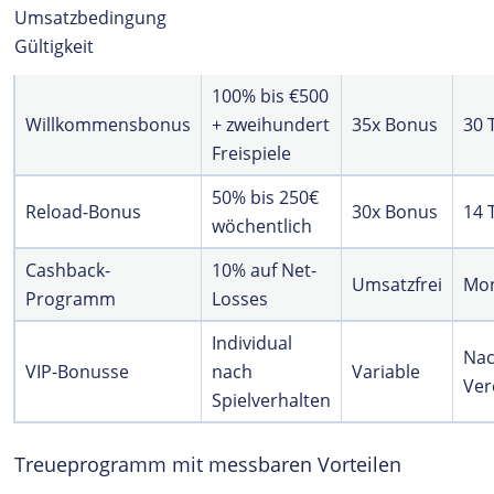
Umsatzbedingung
Gültigkeit
100% bis €500
Willkommensbonus
+ zweihundert
35x Bonus
30 
Freispiele
50% bis 250€
Reload-Bonus
30x Bonus
14 
wöchentlich
Cashback-
10% auf Net-
Umsatzfrei
Mon
Programm
Losses
Individual
Na
VIP-Bonusse
nach
Variable
Ver
Spielverhalten
Treueprogramm mit messbaren Vorteilen