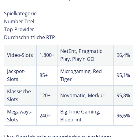
Spielkategorie
Number Titel
Top-Provider
Durchschnittliche RTP
NetEnt, Pragmatic
Video-Slots
1.800+
96,4%
Play, Play’n GO
Jackpot-
Microgaming, Red
85+
95,1%
Slots
Tiger
Klassische
120+
Novomatic, Merkur
95,8%
Slots
Megaways-
Big Time Gaming,
240+
96,6%
Slots
Blueprint