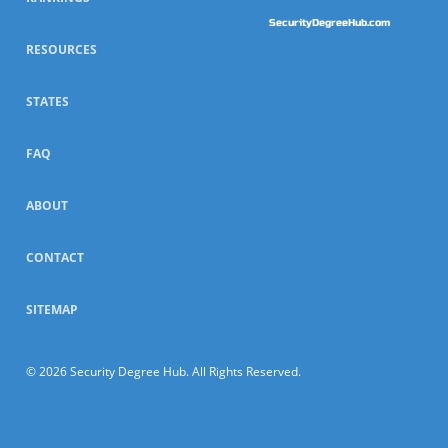
SecurityDegreeHub.com
RESOURCES
STATES
FAQ
ABOUT
CONTACT
SITEMAP
© 2026 Security Degree Hub. All Rights Reserved.