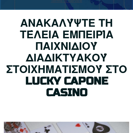
ΑΝΑΚΑΛΎΨΤΕ ΤΗ
ΤΈΛΕΙΑ ΕΜΠΕΙΡΊΑ
ΠΑΙΧΝΙΔΙΟΎ
ΔΙΑΔΙΚΤΥΑΚΟΎ
ΣΤΟΙΧΗΜΑΤΙΣΜΟΎ ΣΤΟ
LUCKY CAPONE
CASINO