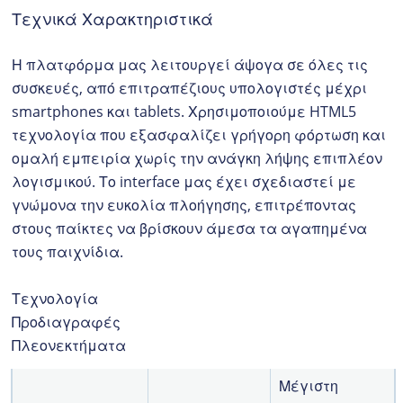
Τεχνικά Χαρακτηριστικά
Η πλατφόρμα μας λειτουργεί άψογα σε όλες τις
συσκευές, από επιτραπέζιους υπολογιστές μέχρι
smartphones και tablets. Χρησιμοποιούμε HTML5
τεχνολογία που εξασφαλίζει γρήγορη φόρτωση και
ομαλή εμπειρία χωρίς την ανάγκη λήψης επιπλέον
λογισμικού. Το interface μας έχει σχεδιαστεί με
γνώμονα την ευκολία πλοήγησης, επιτρέποντας
στους παίκτες να βρίσκουν άμεσα τα αγαπημένα
τους παιχνίδια.
Τεχνολογία
Προδιαγραφές
Πλεονεκτήματα
Μέγιστη