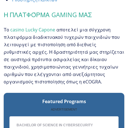
Η ΠΛΑΤΦΌΡΜΑ GAMING ΜΑΣ
Το
casino Lucky Capone
αποτελεί μια σύγχρονη
πλατφόρμα διαδικτυακού τυχερών παιχνιδιών που
λειτουργεί με πιστοποίηση από διεθνείς
ρυθμιστικές αρχές. Η δραστηριότητά μας στηρίζεται
σε αυστηρά πρότυπα ασφαλείας και δίκαιου
παιχνιδιού, χρησιμοποιώντας γεννήτριες τυχαίων
αριθμών που ελέγχονται από ανεξάρτητους
οργανισμούς πιστοποίησης όπως η eCOGRA.
Featured Programs