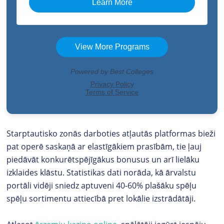
Starptautisko zonās darboties atļautās platformas bieži
pat operē saskaņā ar elastīgākiem prasībām, tie ļauj
piedāvāt konkurētspējīgākus bonusus un arī lielāku
izklaides klāstu. Statistikas dati norāda, kā ārvalstu
portāli vidēji sniedz aptuveni 40-60% plašāku spēļu
spēļu sortimentu attiecībā pret lokālie izstrādātāji.