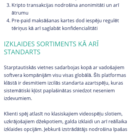
Kripto transakcijas nodrošina anonimitāti un arī
ātrumu
Pre-paid maksāšanas kartes dod iespēju regulēt
tēriņus kā arī saglabāt konfidencialitāti
IZKLAIDES SORTIMENTS KĀ ARĪ
STANDARTS
Starptautiskās vietnes sadarbojas kopā ar vadošajiem
softvera kompānijām visu visas globālā. Šīs platformas
klāstā ir desmitiem izcilās standarta azartspēļu, kuras
sistemātiski kļūst paplašinātas sniedzot neseniem
izdevumiem.
Klienti spēj atlasīt no klasiskajiem videospēļu slotiem,
uzkrājošajiem džekpotiem, galda izklaidi un arī reāllaika
izklaides opcijām. Jebkurš izstrādātājs nodrošina īpašas