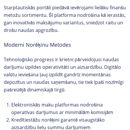
Starptautiskās portāli piedāvā ievērojami lielāku finanšu
metožu sortimentu. Šī platforma nodrošina kā ierastās,
gan inovatīvās maksājumu variantus, sniedzot raitu un
drošu naudas apgrozību.
Moderni Norēķinu Metodes
Tehnoloģisko progress ir krietni pārveidojusi naudas
darījumu izpildes operativitāti un aizsardzību. Digitālo
valūtu ieviešana ļauj izpildīt gandrīz momentānas
depozītus un naudas saņemšanu, tie tiek īpaši nozīmīgi
pašreizējā dinamiskajā tirgū.
Elektroniskās maku platformas nodrošina
operatīvas darījumus ar minimālām komisijām
Kredītiestāžu norēķini garantē visaugstāko
aizsardzību lielu summu darījumiem