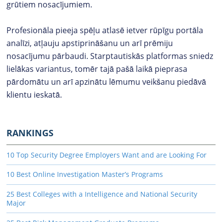
grūtiem nosacījumiem.
Profesionāla pieeja spēļu atlasē ietver rūpīgu portāla
analīzi, atļauju apstiprināšanu un arī prēmiju
nosacījumu pārbaudi. Starptautiskās platformas sniedz
lielākas variantus, tomēr tajā pašā laikā pieprasa
pārdomātu un arī apzinātu lēmumu veikšanu piedāvā
klientu ieskatā.
RANKINGS
10 Top Security Degree Employers Want and are Looking For
10 Best Online Investigation Master’s Programs
25 Best Colleges with a Intelligence and National Security
Major