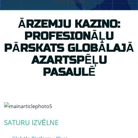
ĀRZEMJU KAZINO:
PROFESIONĀĻU
PĀRSKATS GLOBĀLAJĀ
AZARTSPĒĻU
PASAULĒ
SATURU IZVĒLNE