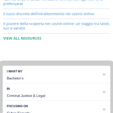
preferuarat
Il lusso discreto dell’intrattenimento nei casinò online
Il piacere della scoperta nei casinò online: un viaggio tra tavoli,
luci e varietà
VIEW ALL RESOURCES