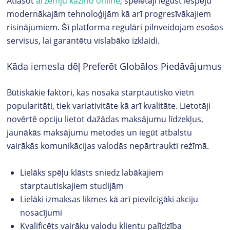
Atlasot
ārzemju kazino online
, spēlētāji iegūst iespēju
modernākajām tehnoloģijām kā arī progresīvākajiem
risinājumiem. Šī platforma regulāri pilnveidojam esošos
servisus, lai garantētu vislabāko izklaidi.
Kāda iemesla dēļ Preferēt Globālos Piedāvājumus
Būtiskākie faktori, kas nosaka starptautisko vietn
popularitāti, tiek variativitāte kā arī kvalitāte. Lietotāji
novērtē opciju lietot dažādas maksājumu līdzekļus,
jaunākās maksājumu metodes un iegūt atbalstu
vairākās komunikācijas valodās nepārtraukti režīmā.
Lielāks spēļu klāsts sniedz labākajiem
starptautiskajiem studijām
Lielāki izmaksas likmes kā arī pievilcīgāki akciju
nosacījumi
Kvalificēts vairāku valodu klientu palīdzība