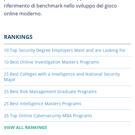
riferimento di benchmark nello sviluppo del gioco
online moderno.
RANKINGS
10 Top Security Degree Employers Want and are Looking For
10 Best Online Investigation Master’s Programs
25 Best Colleges with a Intelligence and National Security
Major
25 Best Risk Management Graduate Programs
25 Best Intelligence Masters Programs
25 Top Online Cybersecurity MBA Programs
VIEW ALL RANKINGS