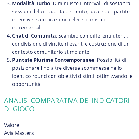
Modalità Turbo
: Diminuisce i intervalli di sosta tra i
sessioni del cinquanta percento, ideale per partite
intensive e applicazione celere di metodi
incrementali
Chat di Comunità
: Scambio con differenti utenti,
condivisione di vincite rilevanti e costruzione di un
contesto comunitario stimolante
Puntate Plurime Contemporanee
: Possibilità di
posizionare fino a tre diverse scommesse nello
identico round con obiettivi distinti, ottimizzando le
opportunità
ANALISI COMPARATIVA DEI INDICATORI
DI GIOCO
Valore
Avia Masters