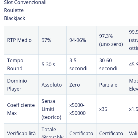
Slot Convenzionali
Roulette
Blackjack
99.
97.3%
RTP Medio
97%
94-96%
(str
(uno zero)
ott
Tempo
3-5
30-60
5-30 s
45-
Round
secondi
secondi
Dominio
Mod
Assoluto
Zero
Parziale
Player
Ele
Senza
Coefficiente
x5000-
Limiti
x35
x1.
Max
x50000
(teorico)
Totale
Verificabilità
Certificato
Certificato
Val
(Provably