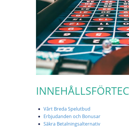
INNEHÅLLSFÖRTE
Vårt Breda Spelutbud
Erbjudanden och Bonusar
Säkra Betalningsalternativ