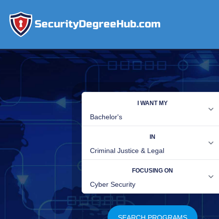
SecurityDegreeHub.com