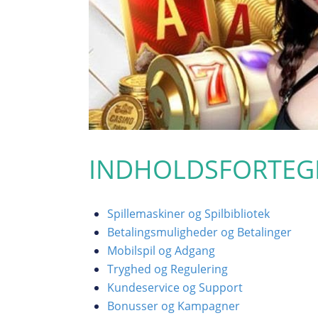
INDHOLDSFORTEG
Spillemaskiner og Spilbibliotek
Betalingsmuligheder og Betalinger
Mobilspil og Adgang
Tryghed og Regulering
Kundeservice og Support
Bonusser og Kampagner