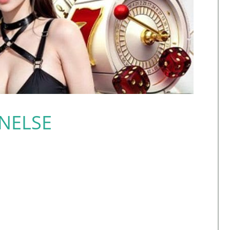
NELSE