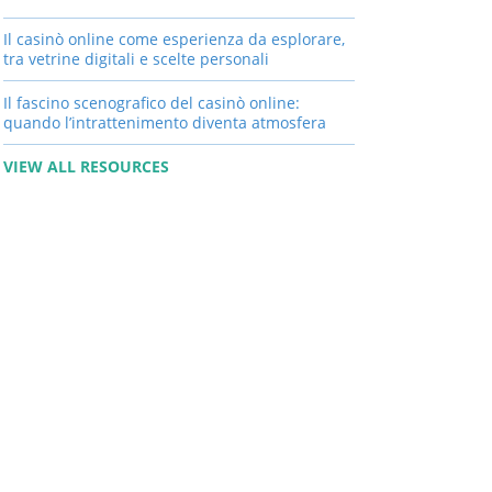
Il casinò online come esperienza da esplorare,
tra vetrine digitali e scelte personali
Il fascino scenografico del casinò online:
quando l’intrattenimento diventa atmosfera
VIEW ALL RESOURCES