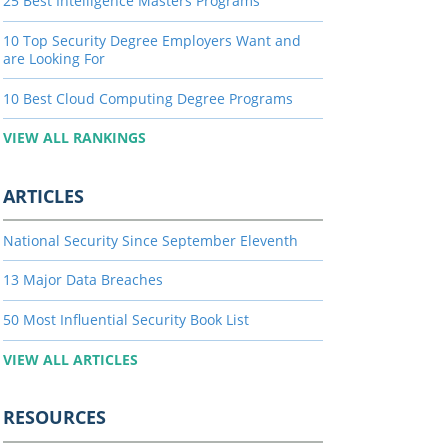
25 Best Intelligence Masters Programs
10 Top Security Degree Employers Want and
are Looking For
10 Best Cloud Computing Degree Programs
VIEW ALL RANKINGS
ARTICLES
National Security Since September Eleventh
13 Major Data Breaches
50 Most Influential Security Book List
VIEW ALL ARTICLES
RESOURCES