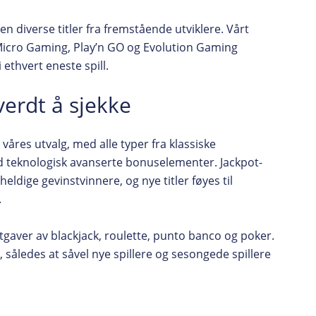
sen diverse titler fra fremstående utviklere. Vårt
Micro Gaming, Play’n GO og Evolution Gaming
 ethvert eneste spill.
verdt å sjekke
res utvalg, med alle typer fra klassiske
d teknologisk avanserte bonuselementer. Jackpot-
heldige gevinstvinnere, og nye titler føyes til
.
tgaver av blackjack, roulette, punto banco og poker.
, således at såvel nye spillere og sesongede spillere