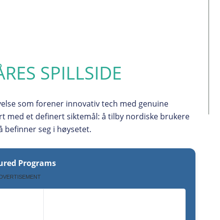
RES SPILLSIDE
velse som forener innovativ tech med genuine
rt med et definert siktemål: å tilby nordiske brukere
 befinner seg i høysetet.
ured Programs