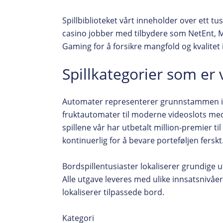
Spillbiblioteket vårt inneholder over ett tu
casino jobber med tilbydere som NetEnt, 
Gaming for å forsikre mangfold og kvalitet i
Spillkategorier som er 
Automater representerer grunnstammen i vå
fruktautomater til moderne videoslots me
spillene vår har utbetalt million-premier til 
kontinuerlig for å bevare porteføljen ferskt
Bordspillentusiaster lokaliserer grundige u
Alle utgave leveres med ulike innsatsnivåer
lokaliserer tilpassede bord.
Kategori