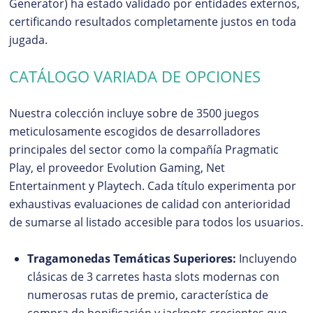
Generator) ha estado validado por entidades externos,
certificando resultados completamente justos en toda
jugada.
CATÁLOGO VARIADA DE OPCIONES
Nuestra colección incluye sobre de 3500 juegos
meticulosamente escogidos de desarrolladores
principales del sector como la compañía Pragmatic
Play, el proveedor Evolution Gaming, Net
Entertainment y Playtech. Cada título experimenta por
exhaustivas evaluaciones de calidad con anterioridad
de sumarse al listado accesible para todos los usuarios.
Tragamonedas Temáticas Superiores:
Incluyendo
clásicas de 3 carretes hasta slots modernas con
numerosas rutas de premio, característica de