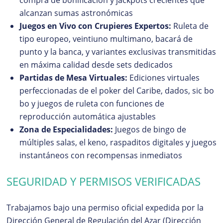
compra de bonificación y jackpots crecientes que
alcanzan sumas astronómicas
Juegos en Vivo con Crupieres Expertos:
Ruleta de
tipo europeo, veintiuno multimano, bacará de
punto y la banca, y variantes exclusivas transmitidas
en máxima calidad desde sets dedicados
Partidas de Mesa Virtuales:
Ediciones virtuales
perfeccionadas de el poker del Caribe, dados, sic bo
bo y juegos de ruleta con funciones de
reproducción automática ajustables
Zona de Especialidades:
Juegos de bingo de
múltiples salas, el keno, raspaditos digitales y juegos
instantáneos con recompensas inmediatos
SEGURIDAD Y PERMISOS VERIFICADAS
Trabajamos bajo una permiso oficial expedida por la
Dirección General de Regulación del Azar (Dirección