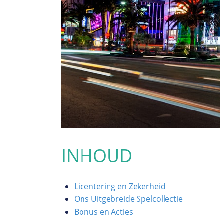
INHOUD
Licentering en Zekerheid
Ons Uitgebreide Spelcollectie
Bonus en Acties