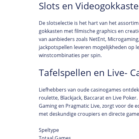
Slots en Videogokkast
De slotselectie is het hart van het assort
gokkasten met filmische graphics en creat
van aanbieders zoals NetEnt, Microgaming
jackpotspellen leveren mogelijkheden op l
winstcombinaties per spin.
Tafelspellen en Live- C
Liefhebbers van oude casinogames ontdekke
roulette, Blackjack, Baccarat en Live Poker
Gaming en Pragmatic Live, zorgt voor de e
met deskundige croupiers en directe game
Speltype
Totaal Games