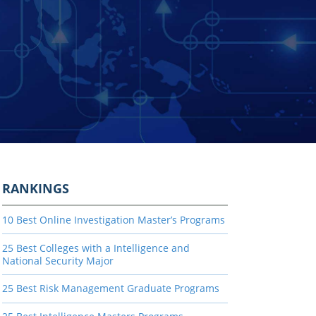
RANKINGS
10 Best Online Investigation Master’s Programs
25 Best Colleges with a Intelligence and
National Security Major
25 Best Risk Management Graduate Programs